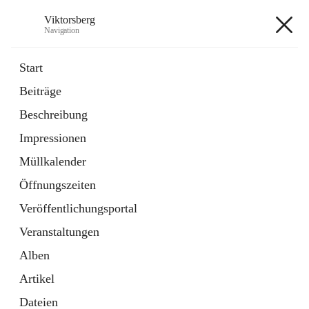
Viktorsberg
Navigation
Viktorsberg
Start
Beiträge
Gemeindepolitik
Beschreibung
1 Schnellzugriff
Impressionen
Bürgerservice
10 Schnellzugriffe
Müllkalender
Öffnungszeiten
+8
Veröffentlichungsportal
Veranstaltungen
Alben
Artikel
Hauptadresse
Dateien