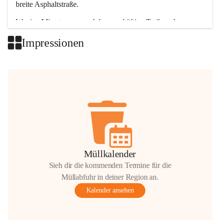
breite Asphaltstraße. 
Wenige Minuten nur, und das geschäftige Treiben der 
Talgemeinden sorgt für abwechslungsreiche Möglichkeiten.
Impressionen
+2
Müllkalender
Sieh dir die kommenden Termine für die
Müllabfuhr in deiner Region an.
Kalender ansehen