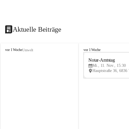
Aktuelle Beiträge
V
V
vor 1 Woche
vor 1 Woche
Umwelt
i
i
k
k
Notar-Amtstag
t
t
Mi., 11. Nov., 15:30
o
o
r
r
s
s
b
b
e
e
r
r
g
g