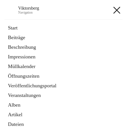
Viktorsberg
Navigation
Viktorsberg
Start
Beiträge
Gemeindepolitik
Beschreibung
1 Schnellzugriff
Impressionen
Bürgerservice
10 Schnellzugriffe
Müllkalender
Öffnungszeiten
+8
Veröffentlichungsportal
Veranstaltungen
Alben
Artikel
Hauptadresse
Dateien