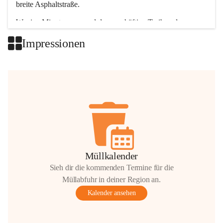
breite Asphaltstraße. 
Wenige Minuten nur, und das geschäftige Treiben der 
Talgemeinden sorgt für abwechslungsreiche Möglichkeiten.
Impressionen
+2
Müllkalender
Sieh dir die kommenden Termine für die
Müllabfuhr in deiner Region an.
Kalender ansehen