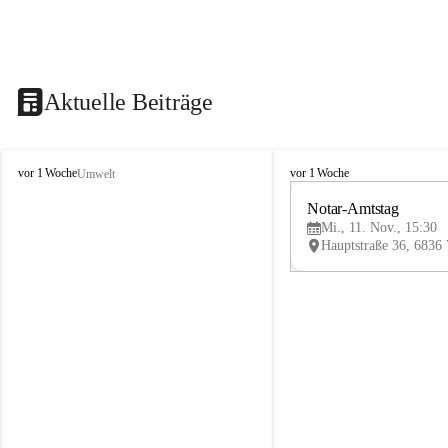
Aktuelle Beiträge
V
V
vor 1 Woche
vor 1 Woche
Umwelt
i
i
k
k
Notar-Amtstag
t
t
Mi., 11. Nov., 15:30
o
o
r
r
s
s
b
b
e
e
r
r
g
g