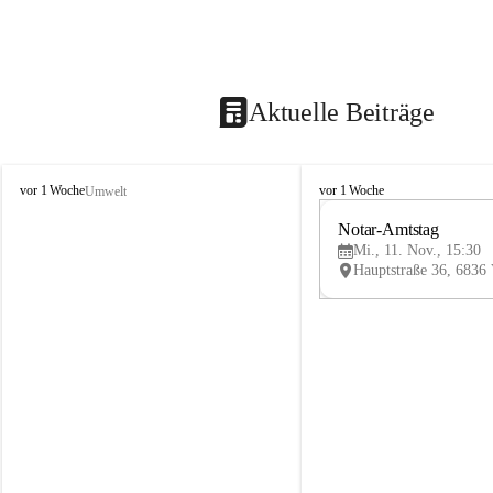
Aktuelle Beiträge
V
V
vor 1 Woche
vor 1 Woche
Umwelt
i
i
k
k
Notar-Amtstag
t
t
Mi., 11. Nov., 15:30
o
o
r
r
s
s
b
b
e
e
r
r
g
g