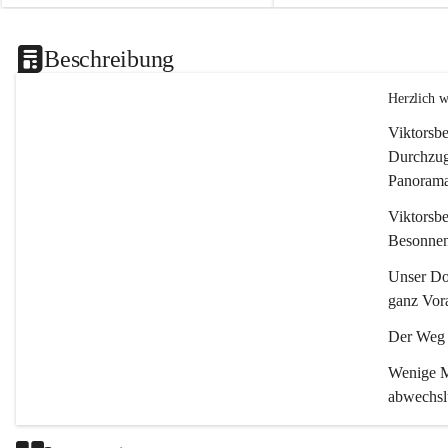
Beschreibung
Herzlich 
Viktorsbe
Durchzugs
Panoramas
Viktorsbe
Besonnenh
Unser Dor
ganz Vora
Der Weg i
Wenige Mi
abwechsl