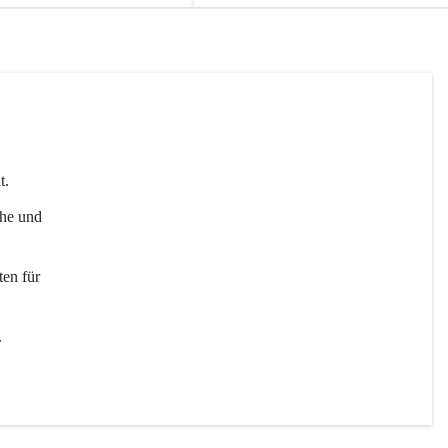
t. 
uhe und 
en für 
 