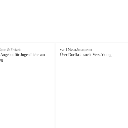
V
vor 1 Monat
Sport & Freizeit
Jobangebot
i
Angebot für Jugendliche am 
Üser Dorflada sucht Verstärkung! 
k
26
t
o
r
s
b
e
r
g