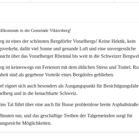
willkommen in der Gemeinde Viktorsberg!
rg ist eines der schönsten Bergdörfer Vorarlbergs! Keine Hektik, kein 
verkehr, dafür viel Sonne und gesunde Luft und eine unvergessliche 
icht über das Vorarlberger Rheintal bis weit in die Schweizer Bergwel
rg ist keineswegs ein Ferienort mit dem üblichen Stress und Trubel. R
eit sind als gegebene Vorteile eines Bergdofes geblieben. 
f eignet sich auch besonders als Ausgangspunkt für Besichtigungsfahrt
rlberg und in die benachbarte Schweiz. 
ns Tal führt über eine auch für Busse problemlose breite Asphaltstraße.
nuten nur, und das geschäftige Treiben der Talgemeinden sorgt für 
ungsreiche Möglichkeiten.