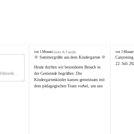
V
V
vor 1 Monat
vor 1 Monat
Kinder & Familie
i
i
🌞 Sommergrüße aus dem Kindergarten 🌞
Canyoning 
k
k
11
22. Juli 20
Heute durften wir besonderen Besuch in 
t
t
NO
o
o
Hauptstraße 36, 6836 Viktorsberg, AUT
der Gemeinde begrüßen: Die 
V
r
r
Kindergartenkinder kamen gemeinsam mit 
s
s
dem pädagogischen Team vorbei, um uns 
b
b
einen schönen Sommer zu wünschen.
e
e
r
r
Vielen Dank für diese liebe Überraschung 
g
g
und die fröhlichen Sommergrüße! Wir 
wünschen allen Kindern, ihren Familien 
sowie dem gesamten Kindergarten-Team 
erholsame, sonnige und wunderschöne 
Sommerferien. 🌼☀️