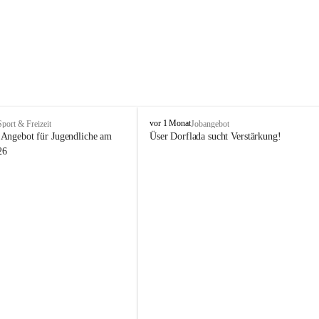
V
vor 1 Monat
Sport & Freizeit
Jobangebot
i
Angebot für Jugendliche am 
Üser Dorflada sucht Verstärkung! 
k
26
t
o
r
s
b
e
r
g