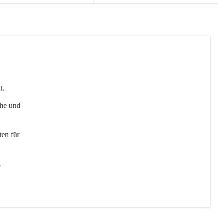
t. 
uhe und 
en für 
 