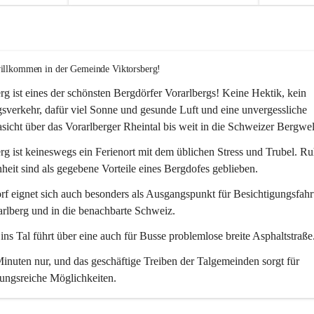
willkommen in der Gemeinde Viktorsberg!
rg ist eines der schönsten Bergdörfer Vorarlbergs! Keine Hektik, kein 
verkehr, dafür viel Sonne und gesunde Luft und eine unvergessliche 
icht über das Vorarlberger Rheintal bis weit in die Schweizer Bergwel
rg ist keineswegs ein Ferienort mit dem üblichen Stress und Trubel. R
eit sind als gegebene Vorteile eines Bergdofes geblieben. 
f eignet sich auch besonders als Ausgangspunkt für Besichtigungsfahrt
rlberg und in die benachbarte Schweiz. 
ns Tal führt über eine auch für Busse problemlose breite Asphaltstraße.
nuten nur, und das geschäftige Treiben der Talgemeinden sorgt für 
ungsreiche Möglichkeiten.