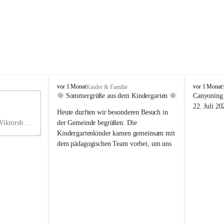
V
V
vor 1 Monat
vor 1 Monat
Kinder & Familie
i
i
🌞 Sommergrüße aus dem Kindergarten 🌞
Canyoning 
k
k
11
22. Juli 20
Heute durften wir besonderen Besuch in 
t
t
NO
o
o
Hauptstraße 36, 6836 Viktorsberg, AUT
der Gemeinde begrüßen: Die 
V
r
r
Kindergartenkinder kamen gemeinsam mit 
s
s
dem pädagogischen Team vorbei, um uns 
b
b
einen schönen Sommer zu wünschen.
e
e
r
r
Vielen Dank für diese liebe Überraschung 
g
g
und die fröhlichen Sommergrüße! Wir 
wünschen allen Kindern, ihren Familien 
sowie dem gesamten Kindergarten-Team 
erholsame, sonnige und wunderschöne 
Sommerferien. 🌼☀️