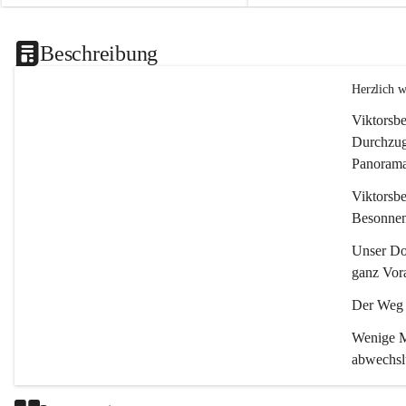
Beschreibung
Herzlich 
Viktorsbe
Durchzugs
Panoramas
Viktorsbe
Besonnenh
Unser Dor
ganz Vora
Der Weg i
Wenige Mi
abwechsl