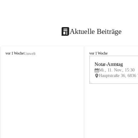
Aktuelle Beiträge
V
V
vor 1 Woche
vor 1 Woche
Umwelt
i
i
k
k
Notar-Amtstag
t
t
Mi., 11. Nov., 15:30
o
o
r
r
s
s
b
b
e
e
r
r
g
g