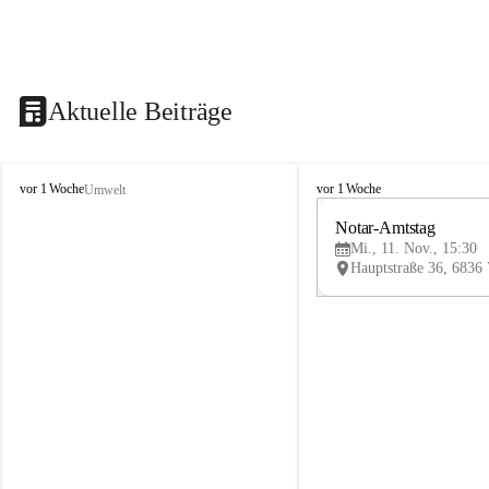
Aktuelle Beiträge
V
V
vor 1 Woche
vor 1 Woche
Umwelt
i
i
k
k
Notar-Amtstag
t
t
Mi., 11. Nov., 15:30
o
o
r
r
s
s
b
b
e
e
r
r
g
g