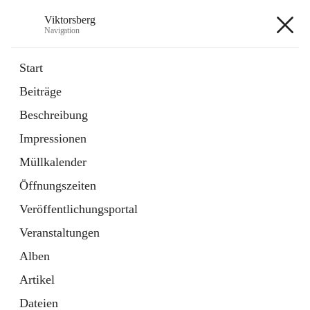
Viktorsberg
Navigation
Viktorsberg
Start
Beiträge
Gemeindepolitik
Beschreibung
1 Schnellzugriff
Impressionen
Bürgerservice
10 Schnellzugriffe
Müllkalender
Öffnungszeiten
+8
Veröffentlichungsportal
Veranstaltungen
Alben
Artikel
Hauptadresse
Dateien