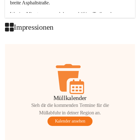
breite Asphaltstraße. 
Wenige Minuten nur, und das geschäftige Treiben der 
Talgemeinden sorgt für abwechslungsreiche Möglichkeiten.
Impressionen
+2
Müllkalender
Sieh dir die kommenden Termine für die
Müllabfuhr in deiner Region an.
Kalender ansehen