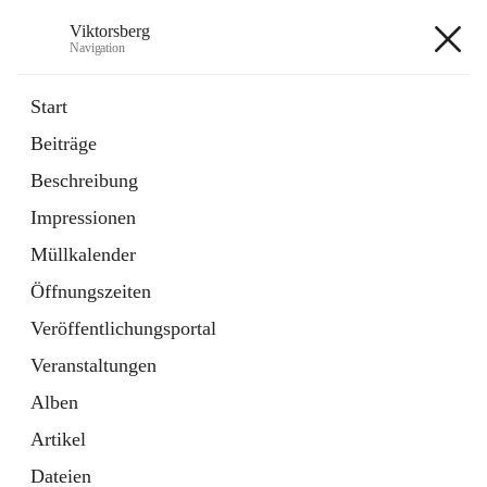
Viktorsberg
Navigation
Viktorsberg
Start
Beiträge
Gemeindepolitik
Beschreibung
1 Schnellzugriff
Impressionen
Bürgerservice
10 Schnellzugriffe
Müllkalender
Öffnungszeiten
+8
Veröffentlichungsportal
Veranstaltungen
Alben
Artikel
Hauptadresse
Dateien