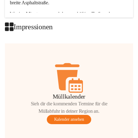
breite Asphaltstraße. 
Wenige Minuten nur, und das geschäftige Treiben der 
Talgemeinden sorgt für abwechslungsreiche Möglichkeiten.
Impressionen
+2
Müllkalender
Sieh dir die kommenden Termine für die
Müllabfuhr in deiner Region an.
Kalender ansehen