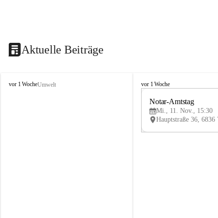
Aktuelle Beiträge
V
V
vor 1 Woche
vor 1 Woche
Umwelt
i
i
k
k
Notar-Amtstag
t
t
Mi., 11. Nov., 15:30
o
o
r
r
s
s
b
b
e
e
r
r
g
g