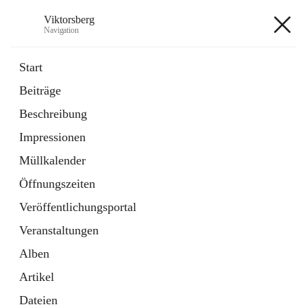
Viktorsberg
Navigation
Viktorsberg
Start
Beiträge
Gemeindepolitik
Beschreibung
1 Schnellzugriff
Impressionen
Bürgerservice
10 Schnellzugriffe
Müllkalender
Öffnungszeiten
+8
Veröffentlichungsportal
Veranstaltungen
Alben
Artikel
Hauptadresse
Dateien