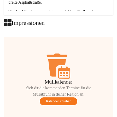
breite Asphaltstraße. 
Wenige Minuten nur, und das geschäftige Treiben der 
Talgemeinden sorgt für abwechslungsreiche Möglichkeiten.
Impressionen
+2
Müllkalender
Sieh dir die kommenden Termine für die
Müllabfuhr in deiner Region an.
Kalender ansehen