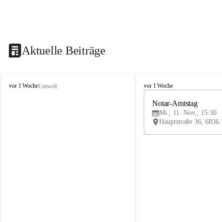
Aktuelle Beiträge
V
V
vor 1 Woche
vor 1 Woche
Umwelt
i
i
k
k
Notar-Amtstag
t
t
Mi., 11. Nov., 15:30
o
o
r
r
s
s
b
b
e
e
r
r
g
g