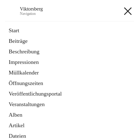
Viktorsberg
Navigation
Viktorsberg
Start
Beiträge
Gemeindepolitik
Beschreibung
1 Schnellzugriff
Impressionen
Bürgerservice
10 Schnellzugriffe
Müllkalender
Öffnungszeiten
+8
Veröffentlichungsportal
Veranstaltungen
Alben
Artikel
Hauptadresse
Dateien