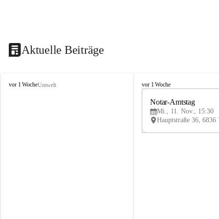
Aktuelle Beiträge
V
V
vor 1 Woche
vor 1 Woche
Umwelt
i
i
k
k
Notar-Amtstag
t
t
Mi., 11. Nov., 15:30
o
o
r
r
s
s
b
b
e
e
r
r
g
g