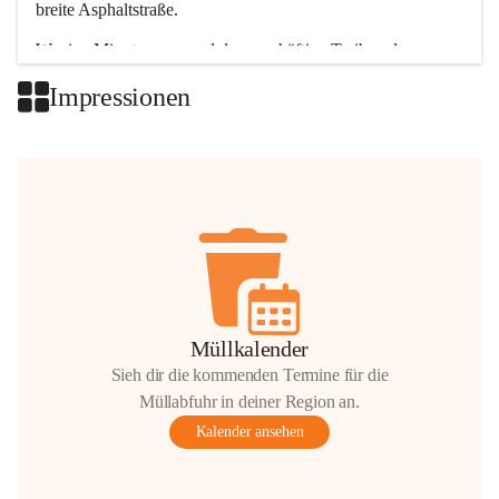
breite Asphaltstraße. 
Wenige Minuten nur, und das geschäftige Treiben der 
Talgemeinden sorgt für abwechslungsreiche Möglichkeiten.
Impressionen
+2
Müllkalender
Sieh dir die kommenden Termine für die
Müllabfuhr in deiner Region an.
Kalender ansehen