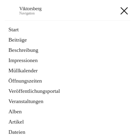
Viktorsberg
Navigation
Viktorsberg
Start
Beiträge
Gemeindepolitik
Beschreibung
1 Schnellzugriff
Impressionen
Bürgerservice
10 Schnellzugriffe
Müllkalender
Öffnungszeiten
+8
Veröffentlichungsportal
Veranstaltungen
Alben
Artikel
Hauptadresse
Dateien