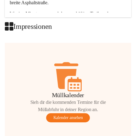
breite Asphaltstraße. 
Wenige Minuten nur, und das geschäftige Treiben der 
Talgemeinden sorgt für abwechslungsreiche Möglichkeiten.
Impressionen
+2
Müllkalender
Sieh dir die kommenden Termine für die
Müllabfuhr in deiner Region an.
Kalender ansehen