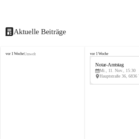
Aktuelle Beiträge
V
V
vor 1 Woche
vor 1 Woche
Umwelt
i
i
k
k
Notar-Amtstag
t
t
Mi., 11. Nov., 15:30
o
o
r
r
s
s
b
b
e
e
r
r
g
g