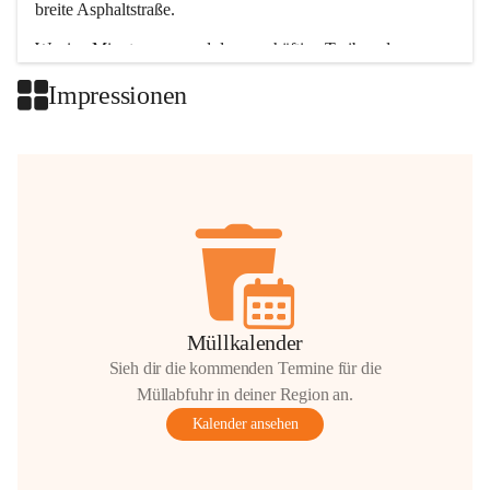
breite Asphaltstraße. 
Wenige Minuten nur, und das geschäftige Treiben der 
Talgemeinden sorgt für abwechslungsreiche Möglichkeiten.
Impressionen
+2
Müllkalender
Sieh dir die kommenden Termine für die
Müllabfuhr in deiner Region an.
Kalender ansehen