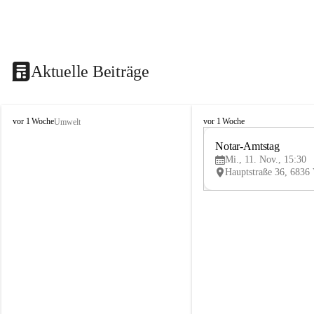
Aktuelle Beiträge
V
V
vor 1 Woche
vor 1 Woche
Umwelt
i
i
k
k
Notar-Amtstag
t
t
Mi., 11. Nov., 15:30
o
o
r
r
s
s
b
b
e
e
r
r
g
g