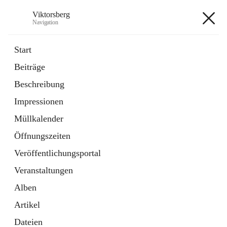
Viktorsberg
Navigation
Viktorsberg
Start
Beiträge
Gemeindepolitik
Beschreibung
1 Schnellzugriff
Impressionen
Bürgerservice
10 Schnellzugriffe
Müllkalender
Öffnungszeiten
+8
Veröffentlichungsportal
Veranstaltungen
Alben
Artikel
Hauptadresse
Dateien