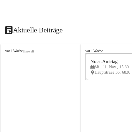
Aktuelle Beiträge
V
V
vor 1 Woche
vor 1 Woche
Umwelt
i
i
k
k
Notar-Amtstag
t
t
Mi., 11. Nov., 15:30
o
o
r
r
s
s
b
b
e
e
r
r
g
g