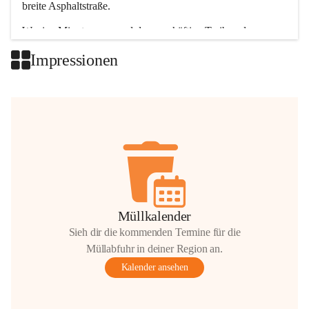
breite Asphaltstraße. 
Wenige Minuten nur, und das geschäftige Treiben der 
Talgemeinden sorgt für abwechslungsreiche Möglichkeiten.
Impressionen
+2
Müllkalender
Sieh dir die kommenden Termine für die
Müllabfuhr in deiner Region an.
Kalender ansehen