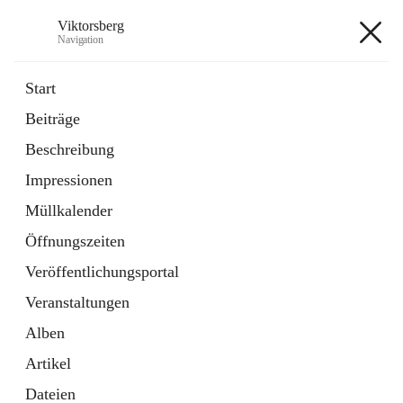
Viktorsberg
Navigation
Viktorsberg
Start
Beiträge
Gemeindepolitik
Beschreibung
1 Schnellzugriff
Impressionen
Bürgerservice
10 Schnellzugriffe
Müllkalender
Öffnungszeiten
+8
Veröffentlichungsportal
Veranstaltungen
Alben
Artikel
Hauptadresse
Dateien