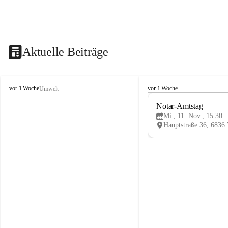
Aktuelle Beiträge
V
V
vor 1 Woche
vor 1 Woche
Umwelt
i
i
k
k
Notar-Amtstag
t
t
Mi., 11. Nov., 15:30
o
o
r
r
s
s
b
b
e
e
r
r
g
g