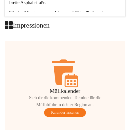
breite Asphaltstraße. 
Wenige Minuten nur, und das geschäftige Treiben der 
Talgemeinden sorgt für abwechslungsreiche Möglichkeiten.
Impressionen
+2
Müllkalender
Sieh dir die kommenden Termine für die
Müllabfuhr in deiner Region an.
Kalender ansehen