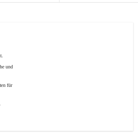
t. 
uhe und 
en für 
 