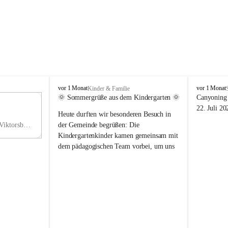
V
V
vor 1 Monat
vor 1 Monat
Kinder & Familie
i
i
🌞 Sommergrüße aus dem Kindergarten 🌞
Canyoning 
k
k
11
22. Juli 20
Heute durften wir besonderen Besuch in 
t
t
NO
o
o
Hauptstraße 36, 6836 Viktorsberg, AUT
der Gemeinde begrüßen: Die 
V
r
r
Kindergartenkinder kamen gemeinsam mit 
s
s
dem pädagogischen Team vorbei, um uns 
b
b
einen schönen Sommer zu wünschen.
e
e
r
r
Vielen Dank für diese liebe Überraschung 
g
g
und die fröhlichen Sommergrüße! Wir 
wünschen allen Kindern, ihren Familien 
sowie dem gesamten Kindergarten-Team 
erholsame, sonnige und wunderschöne 
Sommerferien. 🌼☀️