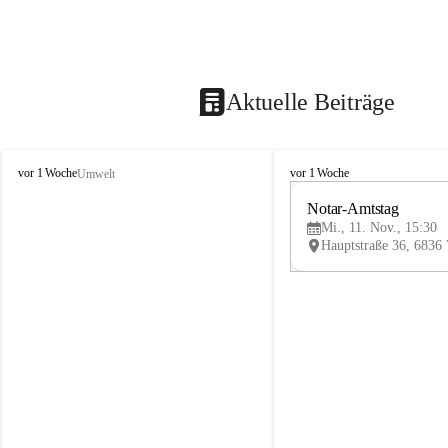
Aktuelle Beiträge
V
V
vor 1 Woche
vor 1 Woche
Umwelt
i
i
k
k
Notar-Amtstag
t
t
Mi., 11. Nov., 15:30
o
o
r
r
s
s
b
b
e
e
r
r
g
g