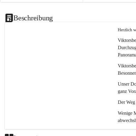
Beschreibung
Herzlich 
Viktorsbe
Durchzugs
Panoramas
Viktorsbe
Besonnenh
Unser Dor
ganz Vora
Der Weg i
Wenige Mi
abwechsl