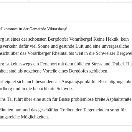
willkommen in der Gemeinde Viktorsberg!
rg ist eines der schönsten Bergdörfer Vorarlbergs! Keine Hektik, kein 
verkehr, dafür viel Sonne und gesunde Luft und eine unvergessliche 
icht über das Vorarlberger Rheintal bis weit in die Schweizer Bergwel
rg ist keineswegs ein Ferienort mit dem üblichen Stress und Trubel. R
eit sind als gegebene Vorteile eines Bergdofes geblieben. 
f eignet sich auch besonders als Ausgangspunkt für Besichtigungsfahrt
rlberg und in die benachbarte Schweiz. 
ns Tal führt über eine auch für Busse problemlose breite Asphaltstraße.
nuten nur, und das geschäftige Treiben der Talgemeinden sorgt für 
ungsreiche Möglichkeiten.