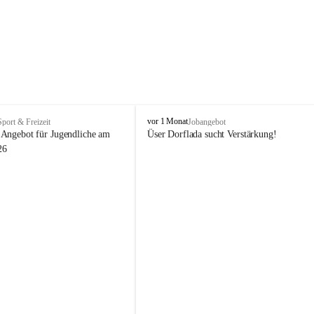
V
vor 1 Monat
Sport & Freizeit
Jobangebot
i
Angebot für Jugendliche am 
Üser Dorflada sucht Verstärkung! 
k
26
t
o
r
s
b
e
r
g