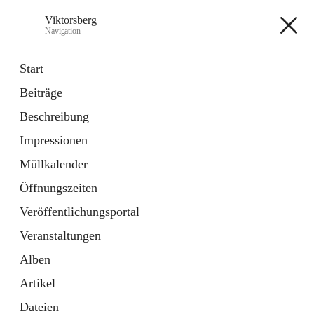
Viktorsberg
Navigation
Viktorsberg
Start
Beiträge
Gemeindepolitik
Beschreibung
1 Schnellzugriff
Impressionen
Bürgerservice
10 Schnellzugriffe
Müllkalender
Öffnungszeiten
+8
Veröffentlichungsportal
Veranstaltungen
Alben
Artikel
Hauptadresse
Dateien