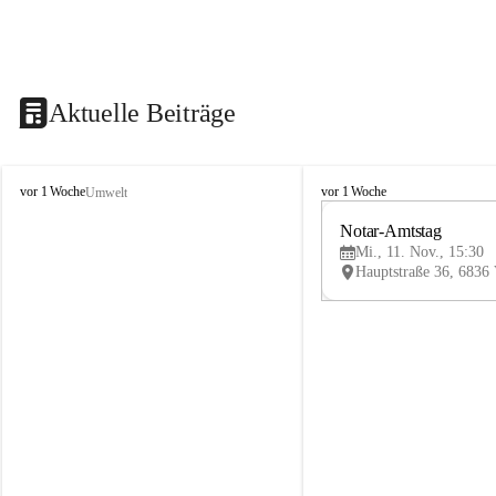
Aktuelle Beiträge
V
V
vor 1 Woche
vor 1 Woche
Umwelt
i
i
k
k
Notar-Amtstag
t
t
Mi., 11. Nov., 15:30
o
o
r
r
s
s
b
b
e
e
r
r
g
g