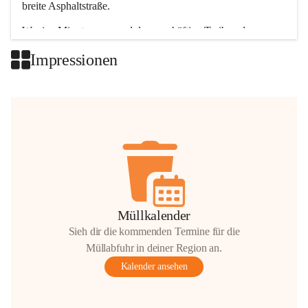
breite Asphaltstraße. 
Wenige Minuten nur, und das geschäftige Treiben der 
Talgemeinden sorgt für abwechslungsreiche Möglichkeiten.
Impressionen
+2
Müllkalender
Sieh dir die kommenden Termine für die
Müllabfuhr in deiner Region an.
Kalender ansehen