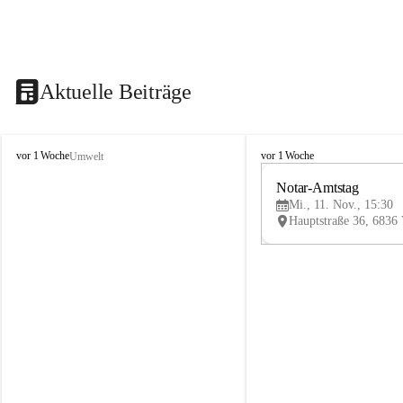
Aktuelle Beiträge
V
V
vor 1 Woche
vor 1 Woche
Umwelt
i
i
k
k
Notar-Amtstag
t
t
Mi., 11. Nov., 15:30
o
o
r
r
s
s
b
b
e
e
r
r
g
g