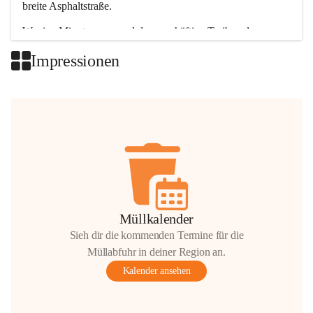
breite Asphaltstraße. 
Wenige Minuten nur, und das geschäftige Treiben der 
Talgemeinden sorgt für abwechslungsreiche Möglichkeiten.
Impressionen
+2
Müllkalender
Sieh dir die kommenden Termine für die
Müllabfuhr in deiner Region an.
Kalender ansehen