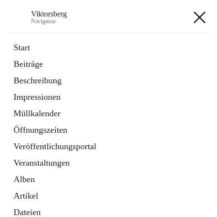
Viktorsberg
Navigation
Viktorsberg
Start
Beiträge
Gemeindepolitik
Beschreibung
1 Schnellzugriff
Impressionen
Bürgerservice
10 Schnellzugriffe
Müllkalender
Öffnungszeiten
+8
Veröffentlichungsportal
Veranstaltungen
Alben
Artikel
Hauptadresse
Dateien