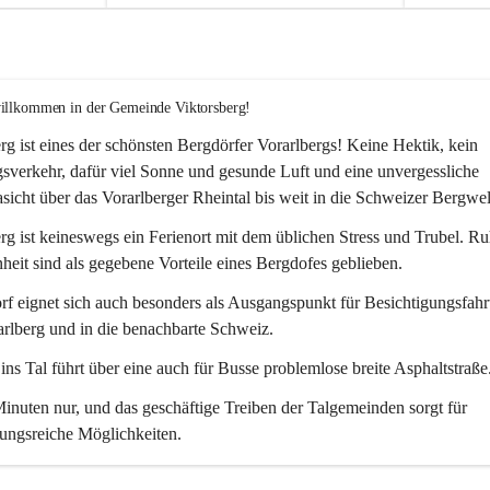
willkommen in der Gemeinde Viktorsberg!
rg ist eines der schönsten Bergdörfer Vorarlbergs! Keine Hektik, kein 
verkehr, dafür viel Sonne und gesunde Luft und eine unvergessliche 
icht über das Vorarlberger Rheintal bis weit in die Schweizer Bergwel
rg ist keineswegs ein Ferienort mit dem üblichen Stress und Trubel. R
eit sind als gegebene Vorteile eines Bergdofes geblieben. 
f eignet sich auch besonders als Ausgangspunkt für Besichtigungsfahrt
rlberg und in die benachbarte Schweiz. 
ns Tal führt über eine auch für Busse problemlose breite Asphaltstraße.
nuten nur, und das geschäftige Treiben der Talgemeinden sorgt für 
ungsreiche Möglichkeiten.