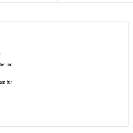
t. 
uhe und 
en für 
 