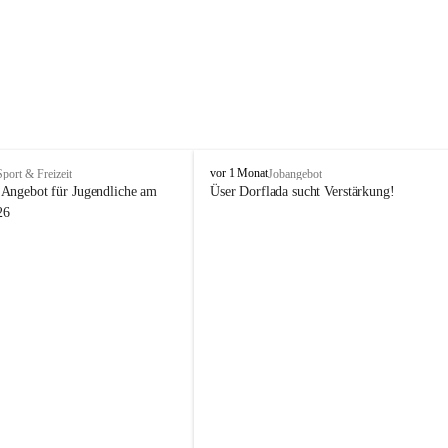
V
vor 1 Monat
Sport & Freizeit
Jobangebot
i
Angebot für Jugendliche am 
Üser Dorflada sucht Verstärkung! 
k
26
t
o
r
s
b
e
r
g