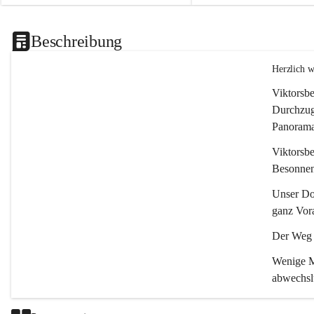
Beschreibung
Herzlich 
Viktorsbe
Durchzugs
Panoramas
Viktorsbe
Besonnenh
Unser Dor
ganz Vora
Der Weg i
Wenige Mi
abwechsl