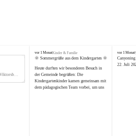
V
V
vor 1 Monat
vor 1 Monat
Kinder & Familie
i
i
🌞 Sommergrüße aus dem Kindergarten 🌞
Canyoning 
k
k
11
22. Juli 20
Heute durften wir besonderen Besuch in 
t
t
NO
o
o
Hauptstraße 36, 6836 Viktorsberg, AUT
der Gemeinde begrüßen: Die 
V
r
r
Kindergartenkinder kamen gemeinsam mit 
s
s
dem pädagogischen Team vorbei, um uns 
b
b
einen schönen Sommer zu wünschen.
e
e
r
r
Vielen Dank für diese liebe Überraschung 
g
g
und die fröhlichen Sommergrüße! Wir 
wünschen allen Kindern, ihren Familien 
sowie dem gesamten Kindergarten-Team 
erholsame, sonnige und wunderschöne 
Sommerferien. 🌼☀️