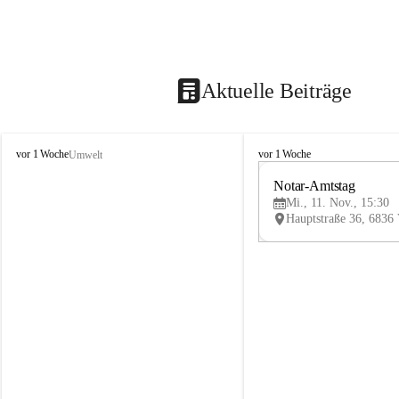
Aktuelle Beiträge
V
V
vor 1 Woche
vor 1 Woche
Umwelt
i
i
k
k
Notar-Amtstag
t
t
Mi., 11. Nov., 15:30
o
o
r
r
s
s
b
b
e
e
r
r
g
g