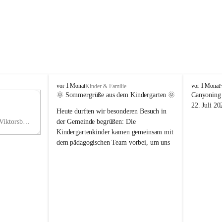
V
V
vor 1 Monat
vor 1 Monat
Kinder & Familie
i
i
🌞 Sommergrüße aus dem Kindergarten 🌞
Canyoning 
k
k
11
22. Juli 20
Heute durften wir besonderen Besuch in 
t
t
NO
o
o
Hauptstraße 36, 6836 Viktorsberg, AUT
der Gemeinde begrüßen: Die 
V
r
r
Kindergartenkinder kamen gemeinsam mit 
s
s
dem pädagogischen Team vorbei, um uns 
b
b
einen schönen Sommer zu wünschen.
e
e
r
r
Vielen Dank für diese liebe Überraschung 
g
g
und die fröhlichen Sommergrüße! Wir 
wünschen allen Kindern, ihren Familien 
sowie dem gesamten Kindergarten-Team 
erholsame, sonnige und wunderschöne 
Sommerferien. 🌼☀️