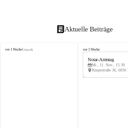
Aktuelle Beiträge
V
V
vor 1 Woche
vor 1 Woche
Umwelt
i
i
k
k
Notar-Amtstag
t
t
Mi., 11. Nov., 15:30
o
o
r
r
s
s
b
b
e
e
r
r
g
g