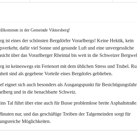
willkommen in der Gemeinde Viktorsberg!
rg ist eines der schönsten Bergdörfer Vorarlbergs! Keine Hektik, kein 
verkehr, dafür viel Sonne und gesunde Luft und eine unvergessliche 
icht über das Vorarlberger Rheintal bis weit in die Schweizer Bergwel
rg ist keineswegs ein Ferienort mit dem üblichen Stress und Trubel. R
eit sind als gegebene Vorteile eines Bergdofes geblieben. 
f eignet sich auch besonders als Ausgangspunkt für Besichtigungsfahrt
rlberg und in die benachbarte Schweiz. 
ns Tal führt über eine auch für Busse problemlose breite Asphaltstraße.
nuten nur, und das geschäftige Treiben der Talgemeinden sorgt für 
ungsreiche Möglichkeiten.