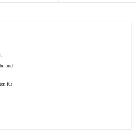
t. 
uhe und 
en für 
 