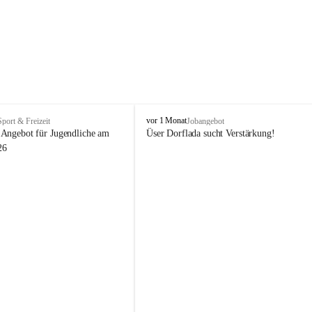
V
vor 1 Monat
Sport & Freizeit
Jobangebot
i
Angebot für Jugendliche am 
Üser Dorflada sucht Verstärkung! 
k
26
t
o
r
s
b
e
r
g