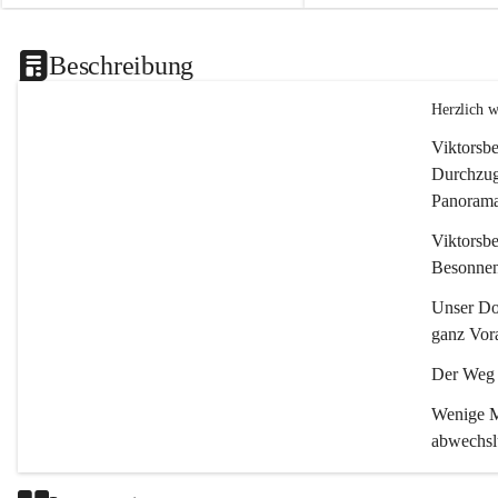
Beschreibung
Herzlich 
Viktorsbe
Durchzugs
Panoramas
Viktorsbe
Besonnenh
Unser Dor
ganz Vora
Der Weg i
Wenige Mi
abwechsl