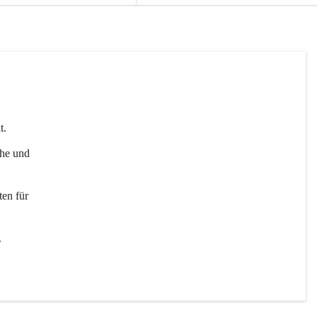
t. 
uhe und 
en für 
 