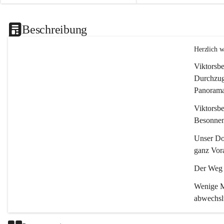
Beschreibung
Herzlich 
Viktorsbe
Durchzugs
Panoramas
Viktorsbe
Besonnenh
Unser Dor
ganz Vora
Der Weg i
Wenige Mi
abwechsl