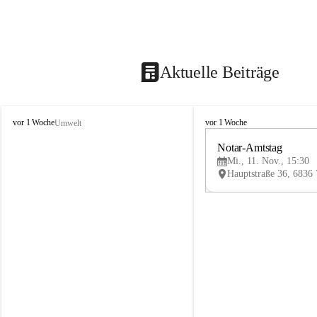
Aktuelle Beiträge
V
V
vor 1 Woche
vor 1 Woche
Umwelt
i
i
k
k
Notar-Amtstag
t
t
Mi., 11. Nov., 15:30
o
o
r
r
s
s
b
b
e
e
r
r
g
g