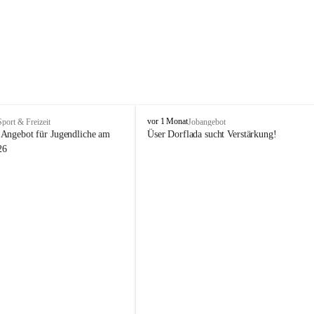
V
vor 1 Monat
Sport & Freizeit
Jobangebot
i
Angebot für Jugendliche am 
Üser Dorflada sucht Verstärkung! 
k
26
t
o
r
s
b
e
r
g