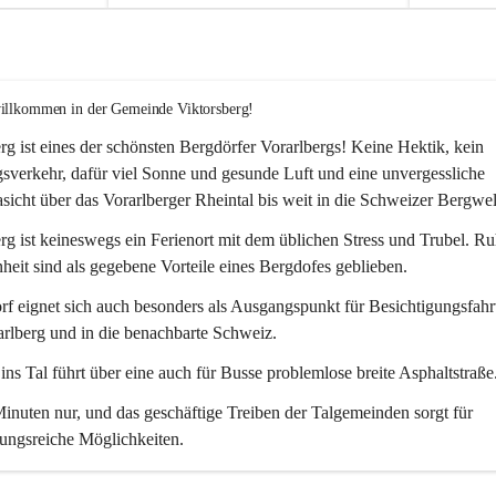
willkommen in der Gemeinde Viktorsberg!
rg ist eines der schönsten Bergdörfer Vorarlbergs! Keine Hektik, kein 
verkehr, dafür viel Sonne und gesunde Luft und eine unvergessliche 
icht über das Vorarlberger Rheintal bis weit in die Schweizer Bergwel
rg ist keineswegs ein Ferienort mit dem üblichen Stress und Trubel. R
eit sind als gegebene Vorteile eines Bergdofes geblieben. 
f eignet sich auch besonders als Ausgangspunkt für Besichtigungsfahrt
rlberg und in die benachbarte Schweiz. 
ns Tal führt über eine auch für Busse problemlose breite Asphaltstraße.
nuten nur, und das geschäftige Treiben der Talgemeinden sorgt für 
ungsreiche Möglichkeiten.