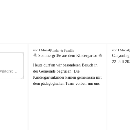
V
V
vor 1 Monat
vor 1 Monat
Kinder & Familie
i
i
🌞 Sommergrüße aus dem Kindergarten 🌞
Canyoning 
k
k
11
22. Juli 20
Heute durften wir besonderen Besuch in 
t
t
NO
o
o
Hauptstraße 36, 6836 Viktorsberg, AUT
der Gemeinde begrüßen: Die 
V
r
r
Kindergartenkinder kamen gemeinsam mit 
s
s
dem pädagogischen Team vorbei, um uns 
b
b
einen schönen Sommer zu wünschen.
e
e
r
r
Vielen Dank für diese liebe Überraschung 
g
g
und die fröhlichen Sommergrüße! Wir 
wünschen allen Kindern, ihren Familien 
sowie dem gesamten Kindergarten-Team 
erholsame, sonnige und wunderschöne 
Sommerferien. 🌼☀️