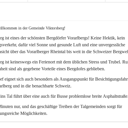
willkommen in der Gemeinde Viktorsberg!
rg ist eines der schönsten Bergdörfer Vorarlbergs! Keine Hektik, kein 
verkehr, dafür viel Sonne und gesunde Luft und eine unvergessliche 
icht über das Vorarlberger Rheintal bis weit in die Schweizer Bergwel
rg ist keineswegs ein Ferienort mit dem üblichen Stress und Trubel. R
eit sind als gegebene Vorteile eines Bergdofes geblieben. 
f eignet sich auch besonders als Ausgangspunkt für Besichtigungsfahrt
rlberg und in die benachbarte Schweiz. 
ns Tal führt über eine auch für Busse problemlose breite Asphaltstraße.
nuten nur, und das geschäftige Treiben der Talgemeinden sorgt für 
ungsreiche Möglichkeiten.