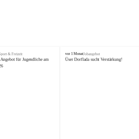
V
vor 1 Monat
Sport & Freizeit
Jobangebot
i
Angebot für Jugendliche am 
Üser Dorflada sucht Verstärkung! 
k
26
t
o
r
s
b
e
r
g