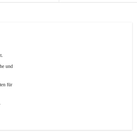
t. 
uhe und 
en für 
 