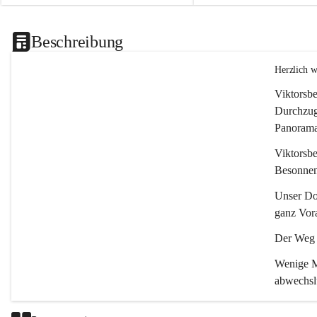
Beschreibung
Herzlich 
Viktorsbe
Durchzugs
Panoramas
Viktorsbe
Besonnenh
Unser Dor
ganz Vora
Der Weg i
Wenige Mi
abwechsl