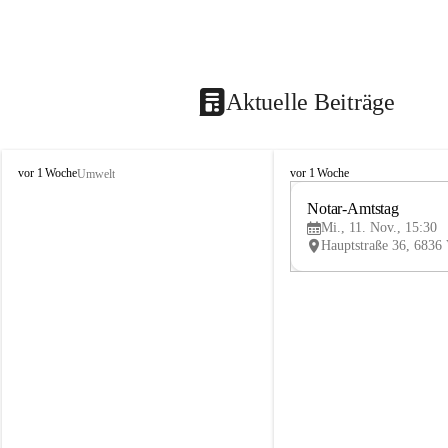
Aktuelle Beiträge
V
V
vor 1 Woche
vor 1 Woche
Umwelt
i
i
k
k
Notar-Amtstag
t
t
Mi., 11. Nov., 15:30
o
o
r
r
s
s
b
b
e
e
r
r
g
g