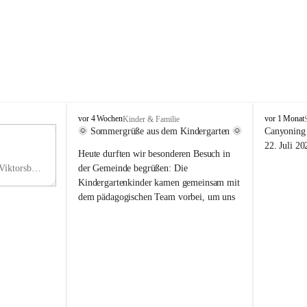
V
V
vor 4 Wochen
vor 1 Monat
Kinder & Familie
i
i
🌞 Sommergrüße aus dem Kindergarten 🌞
Canyoning 
k
k
11
22. Juli 20
Heute durften wir besonderen Besuch in 
t
t
NO
o
o
Hauptstraße 36, 6836 Viktorsberg, AUT
der Gemeinde begrüßen: Die 
V
r
r
Kindergartenkinder kamen gemeinsam mit 
s
s
dem pädagogischen Team vorbei, um uns 
b
b
einen schönen Sommer zu wünschen.
e
e
r
r
Vielen Dank für diese liebe Überraschung 
g
g
und die fröhlichen Sommergrüße! Wir 
wünschen allen Kindern, ihren Familien 
sowie dem gesamten Kindergarten-Team 
erholsame, sonnige und wunderschöne 
Sommerferien. 🌼☀️