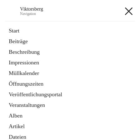
Viktorsberg
Navigation
Viktorsberg
Start
Beiträge
Gemeindepolitik
Beschreibung
1 Schnellzugriff
Impressionen
Bürgerservice
10 Schnellzugriffe
Müllkalender
Öffnungszeiten
+8
Veröffentlichungsportal
Veranstaltungen
Alben
Artikel
Hauptadresse
Dateien