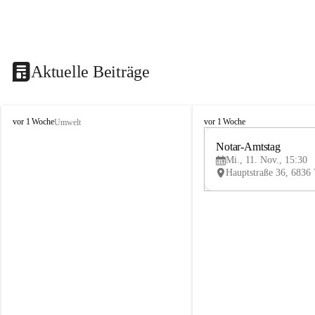
Aktuelle Beiträge
V
V
vor 1 Woche
vor 1 Woche
Umwelt
i
i
k
k
Notar-Amtstag
t
t
Mi., 11. Nov., 15:30
o
o
r
r
s
s
b
b
e
e
r
r
g
g