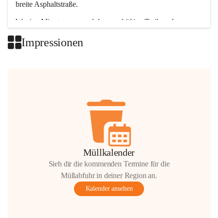
breite Asphaltstraße. 
Wenige Minuten nur, und das geschäftige Treiben der 
Talgemeinden sorgt für abwechslungsreiche Möglichkeiten.
Impressionen
+2
Müllkalender
Sieh dir die kommenden Termine für die
Müllabfuhr in deiner Region an.
Kalender ansehen