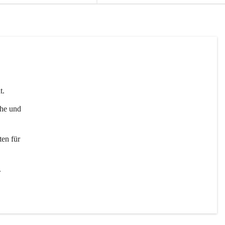
t. 
uhe und 
en für 
 