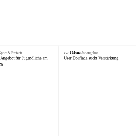
V
vor 1 Monat
Sport & Freizeit
Jobangebot
i
Angebot für Jugendliche am 
Üser Dorflada sucht Verstärkung! 
k
26
t
o
r
s
b
e
r
g