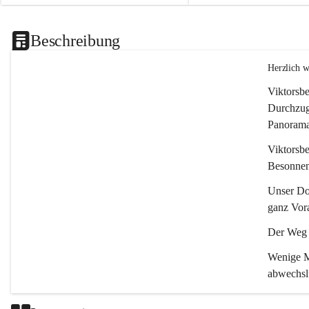
Beschreibung
Herzlich 
Viktorsbe
Durchzugs
Panoramas
Viktorsbe
Besonnenh
Unser Dor
ganz Vora
Der Weg i
Wenige Mi
abwechsl