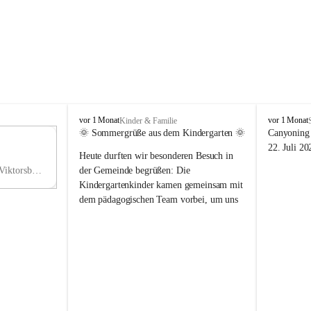
V
V
vor 1 Monat
vor 1 Monat
Kinder & Familie
i
i
🌞 Sommergrüße aus dem Kindergarten 🌞
Canyoning 
k
k
11
22. Juli 20
Heute durften wir besonderen Besuch in 
t
t
NO
o
o
Hauptstraße 36, 6836 Viktorsberg, AUT
der Gemeinde begrüßen: Die 
V
r
r
Kindergartenkinder kamen gemeinsam mit 
s
s
dem pädagogischen Team vorbei, um uns 
b
b
einen schönen Sommer zu wünschen.
e
e
r
r
Vielen Dank für diese liebe Überraschung 
g
g
und die fröhlichen Sommergrüße! Wir 
wünschen allen Kindern, ihren Familien 
sowie dem gesamten Kindergarten-Team 
erholsame, sonnige und wunderschöne 
Sommerferien. 🌼☀️