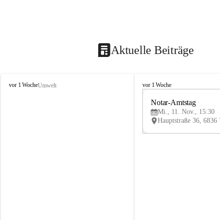
Aktuelle Beiträge
V
V
vor 1 Woche
vor 1 Woche
Umwelt
i
i
k
k
Notar-Amtstag
t
t
Mi., 11. Nov., 15:30
o
o
r
r
s
s
b
b
e
e
r
r
g
g