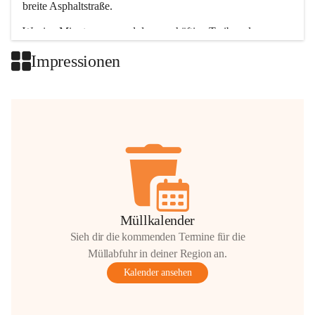
breite Asphaltstraße. 
Wenige Minuten nur, und das geschäftige Treiben der 
Talgemeinden sorgt für abwechslungsreiche Möglichkeiten.
Impressionen
+2
Müllkalender
Sieh dir die kommenden Termine für die
Müllabfuhr in deiner Region an.
Kalender ansehen