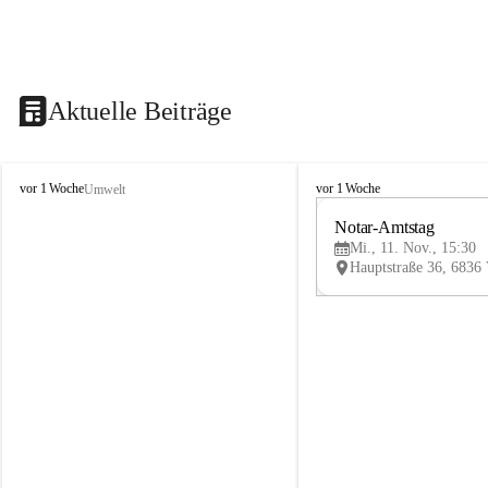
Aktuelle Beiträge
V
V
vor 1 Woche
vor 1 Woche
Umwelt
i
i
k
k
Notar-Amtstag
t
t
Mi., 11. Nov., 15:30
o
o
r
r
s
s
b
b
e
e
r
r
g
g