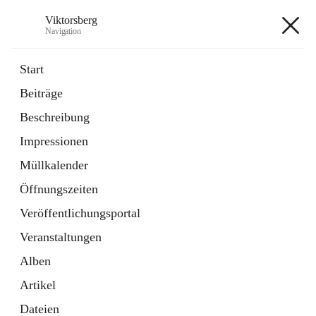
Viktorsberg
Navigation
Viktorsberg
Start
Beiträge
Gemeindepolitik
Beschreibung
1 Schnellzugriff
Impressionen
Bürgerservice
10 Schnellzugriffe
Müllkalender
Öffnungszeiten
+8
Veröffentlichungsportal
Veranstaltungen
Alben
Artikel
Hauptadresse
Dateien