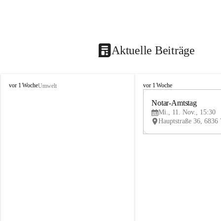
Aktuelle Beiträge
V
V
vor 1 Woche
vor 1 Woche
Umwelt
i
i
k
k
Notar-Amtstag
t
t
Mi., 11. Nov., 15:30
o
o
r
r
s
s
b
b
e
e
r
r
g
g