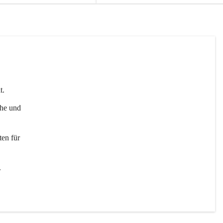
t. 
uhe und 
en für 
 