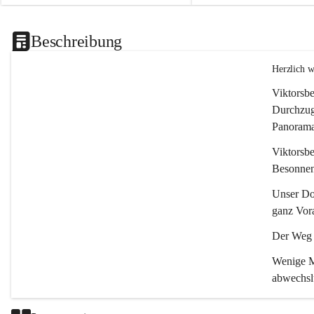
Beschreibung
Herzlich 
Viktorsbe
Durchzugs
Panoramas
Viktorsbe
Besonnenh
Unser Dor
ganz Vora
Der Weg i
Wenige Mi
abwechsl