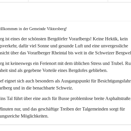
willkommen in der Gemeinde Viktorsberg!
rg ist eines der schönsten Bergdörfer Vorarlbergs! Keine Hektik, kein 
verkehr, dafür viel Sonne und gesunde Luft und eine unvergessliche 
icht über das Vorarlberger Rheintal bis weit in die Schweizer Bergwel
rg ist keineswegs ein Ferienort mit dem üblichen Stress und Trubel. R
eit sind als gegebene Vorteile eines Bergdofes geblieben. 
f eignet sich auch besonders als Ausgangspunkt für Besichtigungsfahrt
rlberg und in die benachbarte Schweiz. 
ns Tal führt über eine auch für Busse problemlose breite Asphaltstraße.
nuten nur, und das geschäftige Treiben der Talgemeinden sorgt für 
ungsreiche Möglichkeiten.