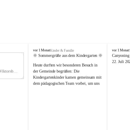
V
V
vor 1 Monat
vor 1 Monat
Kinder & Familie
i
i
🌞 Sommergrüße aus dem Kindergarten 🌞
Canyoning 
k
k
11
22. Juli 20
Heute durften wir besonderen Besuch in 
t
t
NO
o
o
Hauptstraße 36, 6836 Viktorsberg, AUT
der Gemeinde begrüßen: Die 
V
r
r
Kindergartenkinder kamen gemeinsam mit 
s
s
dem pädagogischen Team vorbei, um uns 
b
b
einen schönen Sommer zu wünschen.
e
e
r
r
Vielen Dank für diese liebe Überraschung 
g
g
und die fröhlichen Sommergrüße! Wir 
wünschen allen Kindern, ihren Familien 
sowie dem gesamten Kindergarten-Team 
erholsame, sonnige und wunderschöne 
Sommerferien. 🌼☀️