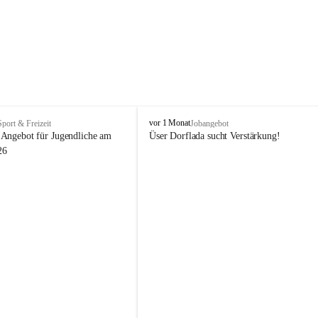
V
vor 1 Monat
Sport & Freizeit
Jobangebot
i
Angebot für Jugendliche am 
Üser Dorflada sucht Verstärkung! 
k
26
t
o
r
s
b
e
r
g