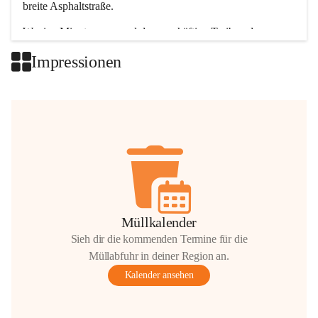
breite Asphaltstraße. 
Wenige Minuten nur, und das geschäftige Treiben der 
Talgemeinden sorgt für abwechslungsreiche Möglichkeiten.
Impressionen
+2
Müllkalender
Sieh dir die kommenden Termine für die
Müllabfuhr in deiner Region an.
Kalender ansehen