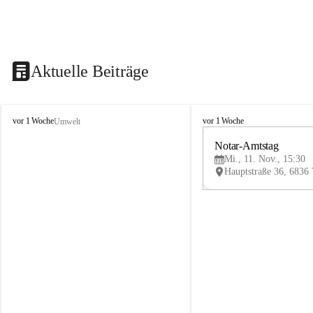
Aktuelle Beiträge
V
V
vor 1 Woche
vor 1 Woche
Umwelt
i
i
k
k
Notar-Amtstag
t
t
Mi., 11. Nov., 15:30
o
o
r
r
s
s
b
b
e
e
r
r
g
g