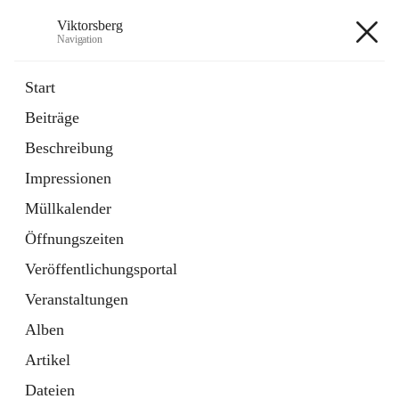
Viktorsberg
Navigation
Viktorsberg
Start
Beiträge
Gemeindepolitik
Beschreibung
1 Schnellzugriff
Impressionen
Bürgerservice
10 Schnellzugriffe
Müllkalender
Öffnungszeiten
+8
Veröffentlichungsportal
Veranstaltungen
Alben
Artikel
Hauptadresse
Dateien