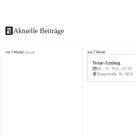
Aktuelle Beiträge
V
V
vor 1 Woche
vor 1 Woche
Umwelt
i
i
k
k
Notar-Amtstag
t
t
Mi., 11. Nov., 15:30
o
o
r
r
s
s
b
b
e
e
r
r
g
g