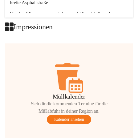
breite Asphaltstraße. 
Wenige Minuten nur, und das geschäftige Treiben der 
Talgemeinden sorgt für abwechslungsreiche Möglichkeiten.
Impressionen
+2
Müllkalender
Sieh dir die kommenden Termine für die
Müllabfuhr in deiner Region an.
Kalender ansehen