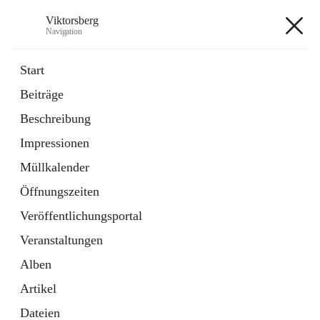
Viktorsberg
Navigation
Viktorsberg
Start
Beiträge
Gemeindepolitik
Beschreibung
1 Schnellzugriff
Impressionen
Bürgerservice
10 Schnellzugriffe
Müllkalender
Öffnungszeiten
+8
Veröffentlichungsportal
Veranstaltungen
Alben
Artikel
Hauptadresse
Dateien