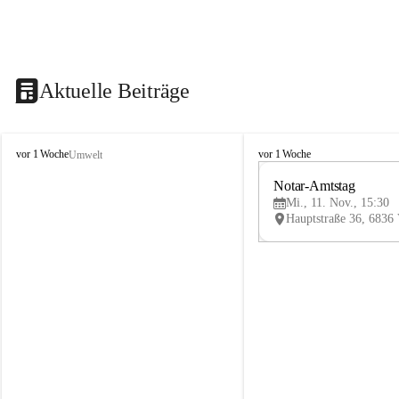
Aktuelle Beiträge
V
V
vor 1 Woche
vor 1 Woche
Umwelt
i
i
k
k
Notar-Amtstag
t
t
Mi., 11. Nov., 15:30
o
o
r
r
s
s
b
b
e
e
r
r
g
g