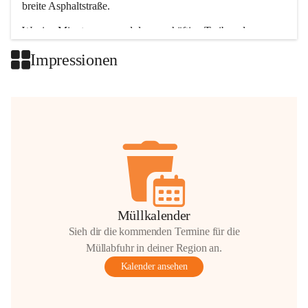
breite Asphaltstraße. 
Wenige Minuten nur, und das geschäftige Treiben der 
Talgemeinden sorgt für abwechslungsreiche Möglichkeiten.
Impressionen
+2
Müllkalender
Sieh dir die kommenden Termine für die
Müllabfuhr in deiner Region an.
Kalender ansehen