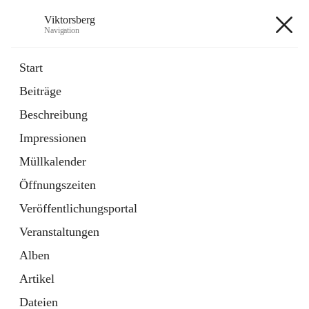
Viktorsberg
Navigation
Viktorsberg
Start
Beiträge
Gemeindepolitik
Beschreibung
1 Schnellzugriff
Impressionen
Bürgerservice
10 Schnellzugriffe
Müllkalender
Öffnungszeiten
+8
Veröffentlichungsportal
Veranstaltungen
Alben
Artikel
Hauptadresse
Dateien