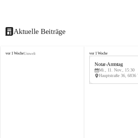
Aktuelle Beiträge
V
V
vor 1 Woche
vor 1 Woche
Umwelt
i
i
k
k
Notar-Amtstag
t
t
Mi., 11. Nov., 15:30
o
o
r
r
s
s
b
b
e
e
r
r
g
g