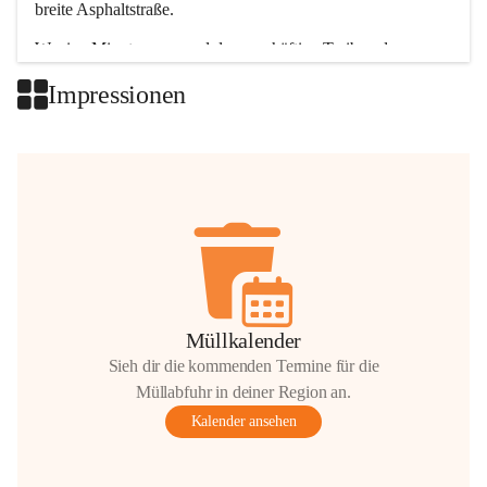
breite Asphaltstraße. 
Wenige Minuten nur, und das geschäftige Treiben der 
Talgemeinden sorgt für abwechslungsreiche Möglichkeiten.
Impressionen
+2
Müllkalender
Sieh dir die kommenden Termine für die
Müllabfuhr in deiner Region an.
Kalender ansehen