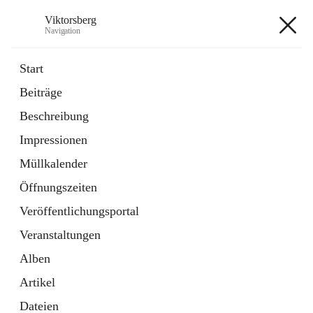
Viktorsberg
Navigation
Viktorsberg
Start
Beiträge
Gemeindepolitik
Beschreibung
1 Schnellzugriff
Impressionen
Bürgerservice
10 Schnellzugriffe
Müllkalender
Öffnungszeiten
+8
Veröffentlichungsportal
Veranstaltungen
Alben
Artikel
Hauptadresse
Dateien