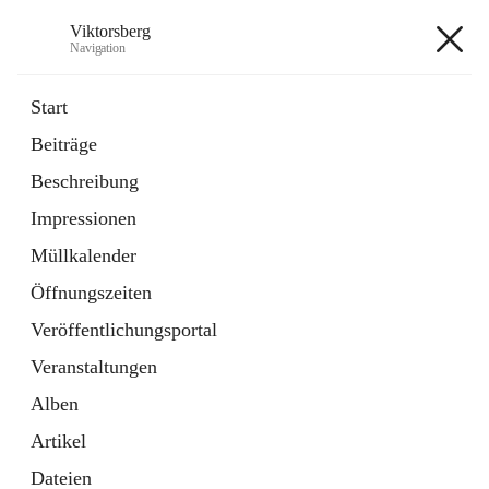
Viktorsberg
Navigation
Viktorsberg
Start
Beiträge
Gemeindepolitik
Beschreibung
1 Schnellzugriff
Impressionen
Bürgerservice
10 Schnellzugriffe
Müllkalender
Öffnungszeiten
+8
Veröffentlichungsportal
Veranstaltungen
Alben
Artikel
Hauptadresse
Dateien