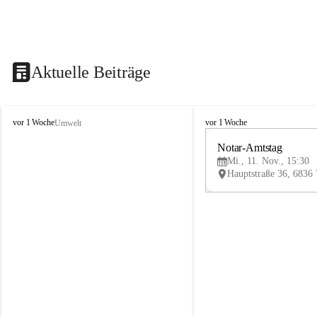
Aktuelle Beiträge
V
V
vor 1 Woche
vor 1 Woche
Umwelt
i
i
k
k
Notar-Amtstag
t
t
Mi., 11. Nov., 15:30
o
o
r
r
s
s
b
b
e
e
r
r
g
g