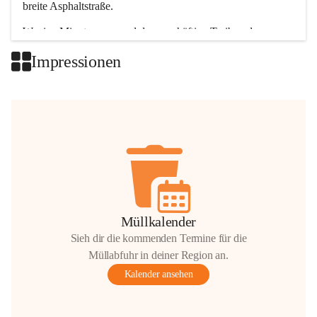
breite Asphaltstraße. 
Wenige Minuten nur, und das geschäftige Treiben der 
Talgemeinden sorgt für abwechslungsreiche Möglichkeiten.
Impressionen
+2
Müllkalender
Sieh dir die kommenden Termine für die
Müllabfuhr in deiner Region an.
Kalender ansehen