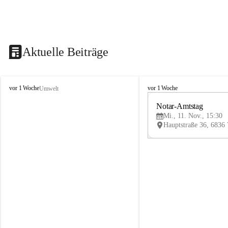
Aktuelle Beiträge
V
V
vor 1 Woche
vor 1 Woche
Umwelt
i
i
k
k
Notar-Amtstag
t
t
Mi., 11. Nov., 15:30
o
o
r
r
s
s
b
b
e
e
r
r
g
g