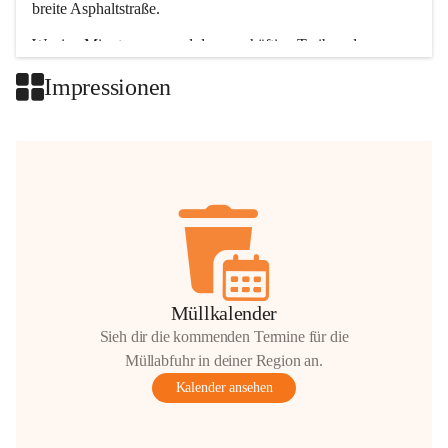
breite Asphaltstraße. 
Wenige Minuten nur, und das geschäftige Treiben der 
Talgemeinden sorgt für abwechslungsreiche Möglichkeiten.
Impressionen
+2
Müllkalender
Sieh dir die kommenden Termine für die
Müllabfuhr in deiner Region an.
Kalender ansehen