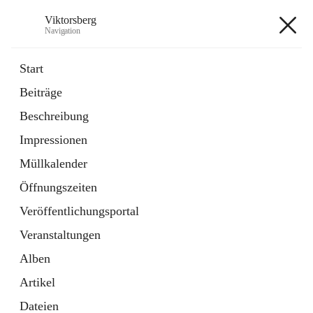
Viktorsberg
Navigation
Viktorsberg
Start
Beiträge
Gemeindepolitik
Beschreibung
1 Schnellzugriff
Impressionen
Bürgerservice
10 Schnellzugriffe
Müllkalender
Öffnungszeiten
+8
Veröffentlichungsportal
Veranstaltungen
Alben
Artikel
Hauptadresse
Dateien