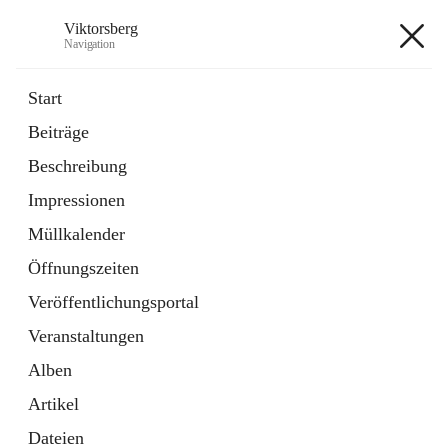
Viktorsberg
Navigation
Viktorsberg
Start
Beiträge
Gemeindepolitik
Beschreibung
1 Schnellzugriff
Impressionen
Bürgerservice
10 Schnellzugriffe
Müllkalender
Öffnungszeiten
+8
Veröffentlichungsportal
Veranstaltungen
Alben
Artikel
Hauptadresse
Dateien