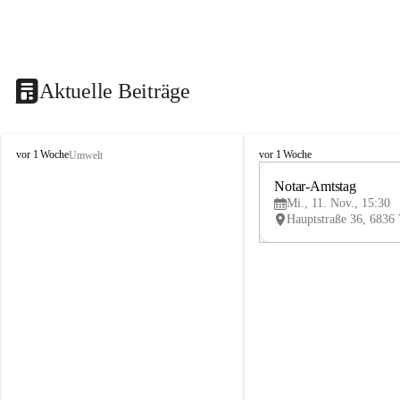
Aktuelle Beiträge
V
V
vor 1 Woche
vor 1 Woche
Umwelt
i
i
k
k
Notar-Amtstag
t
t
Mi., 11. Nov., 15:30
o
o
r
r
s
s
b
b
e
e
r
r
g
g