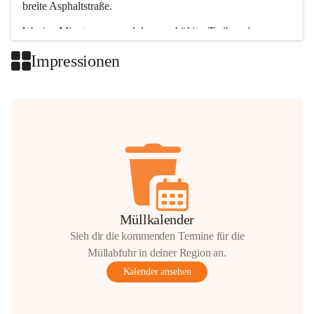
breite Asphaltstraße. 
Wenige Minuten nur, und das geschäftige Treiben der 
Talgemeinden sorgt für abwechslungsreiche Möglichkeiten.
Impressionen
+2
Müllkalender
Sieh dir die kommenden Termine für die
Müllabfuhr in deiner Region an.
Kalender ansehen