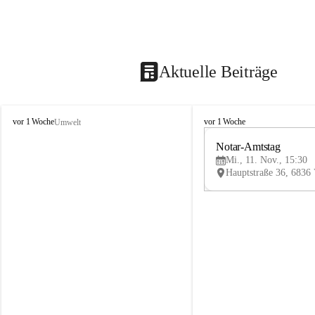
Aktuelle Beiträge
V
V
vor 1 Woche
vor 1 Woche
Umwelt
i
i
k
k
Notar-Amtstag
t
t
Mi., 11. Nov., 15:30
o
o
r
r
s
s
b
b
e
e
r
r
g
g