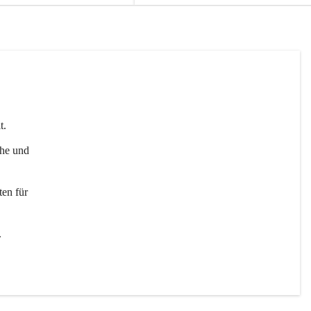
t. 
uhe und 
en für 
 