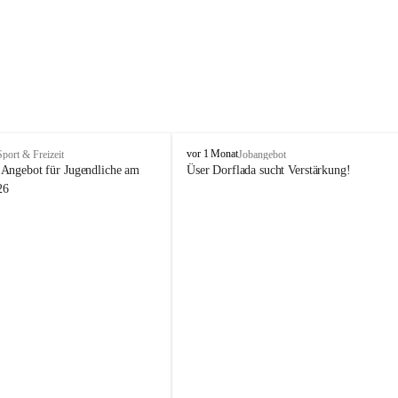
V
vor 1 Monat
Sport & Freizeit
Jobangebot
i
Angebot für Jugendliche am 
Üser Dorflada sucht Verstärkung! 
k
26
t
o
r
s
b
e
r
g