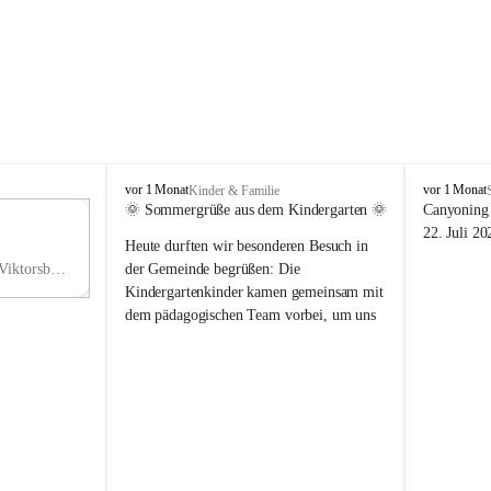
V
V
vor 1 Monat
vor 1 Monat
Kinder & Familie
i
i
🌞 Sommergrüße aus dem Kindergarten 🌞
Canyoning 
k
k
11
22. Juli 20
Heute durften wir besonderen Besuch in 
t
t
NO
o
o
Hauptstraße 36, 6836 Viktorsberg, AUT
der Gemeinde begrüßen: Die 
V
r
r
Kindergartenkinder kamen gemeinsam mit 
s
s
dem pädagogischen Team vorbei, um uns 
b
b
einen schönen Sommer zu wünschen.
e
e
r
r
Vielen Dank für diese liebe Überraschung 
g
g
und die fröhlichen Sommergrüße! Wir 
wünschen allen Kindern, ihren Familien 
sowie dem gesamten Kindergarten-Team 
erholsame, sonnige und wunderschöne 
Sommerferien. 🌼☀️