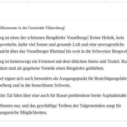
willkommen in der Gemeinde Viktorsberg!
rg ist eines der schönsten Bergdörfer Vorarlbergs! Keine Hektik, kein 
verkehr, dafür viel Sonne und gesunde Luft und eine unvergessliche 
icht über das Vorarlberger Rheintal bis weit in die Schweizer Bergwel
rg ist keineswegs ein Ferienort mit dem üblichen Stress und Trubel. R
eit sind als gegebene Vorteile eines Bergdofes geblieben. 
f eignet sich auch besonders als Ausgangspunkt für Besichtigungsfahrt
rlberg und in die benachbarte Schweiz. 
ns Tal führt über eine auch für Busse problemlose breite Asphaltstraße.
nuten nur, und das geschäftige Treiben der Talgemeinden sorgt für 
ungsreiche Möglichkeiten.