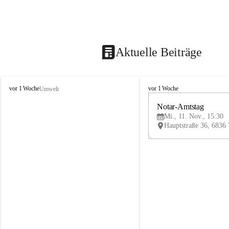
Aktuelle Beiträge
V
V
vor 1 Woche
vor 1 Woche
Umwelt
i
i
k
k
Notar-Amtstag
t
t
Mi., 11. Nov., 15:30
o
o
r
r
s
s
b
b
e
e
r
r
g
g