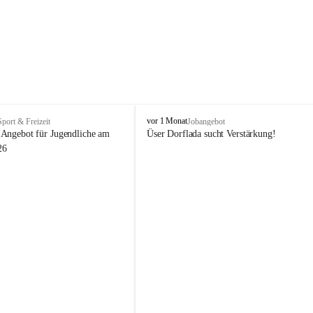
V
vor 1 Monat
Sport & Freizeit
Jobangebot
i
Angebot für Jugendliche am 
Üser Dorflada sucht Verstärkung! 
k
26
t
o
r
s
b
e
r
g