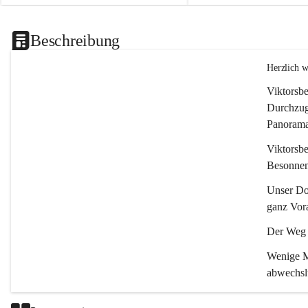
Beschreibung
Herzlich 
Viktorsbe
Durchzugs
Panoramas
Viktorsbe
Besonnenh
Unser Dor
ganz Vora
Der Weg i
Wenige Mi
abwechsl