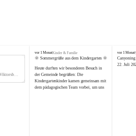
V
V
vor 1 Monat
vor 1 Monat
Kinder & Familie
i
i
🌞 Sommergrüße aus dem Kindergarten 🌞
Canyoning 
k
k
11
22. Juli 20
Heute durften wir besonderen Besuch in 
t
t
NO
o
o
Hauptstraße 36, 6836 Viktorsberg, AUT
der Gemeinde begrüßen: Die 
V
r
r
Kindergartenkinder kamen gemeinsam mit 
s
s
dem pädagogischen Team vorbei, um uns 
b
b
einen schönen Sommer zu wünschen.
e
e
r
r
Vielen Dank für diese liebe Überraschung 
g
g
und die fröhlichen Sommergrüße! Wir 
wünschen allen Kindern, ihren Familien 
sowie dem gesamten Kindergarten-Team 
erholsame, sonnige und wunderschöne 
Sommerferien. 🌼☀️