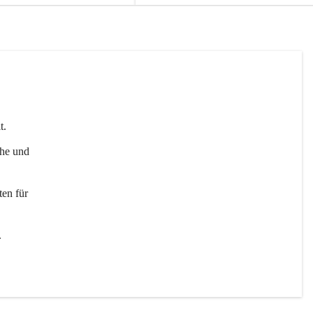
t. 
uhe und 
en für 
 