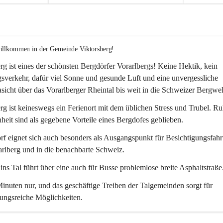
willkommen in der Gemeinde Viktorsberg!
rg ist eines der schönsten Bergdörfer Vorarlbergs! Keine Hektik, kein 
verkehr, dafür viel Sonne und gesunde Luft und eine unvergessliche 
icht über das Vorarlberger Rheintal bis weit in die Schweizer Bergwel
rg ist keineswegs ein Ferienort mit dem üblichen Stress und Trubel. R
eit sind als gegebene Vorteile eines Bergdofes geblieben. 
f eignet sich auch besonders als Ausgangspunkt für Besichtigungsfahrt
rlberg und in die benachbarte Schweiz. 
ns Tal führt über eine auch für Busse problemlose breite Asphaltstraße.
nuten nur, und das geschäftige Treiben der Talgemeinden sorgt für 
ungsreiche Möglichkeiten.