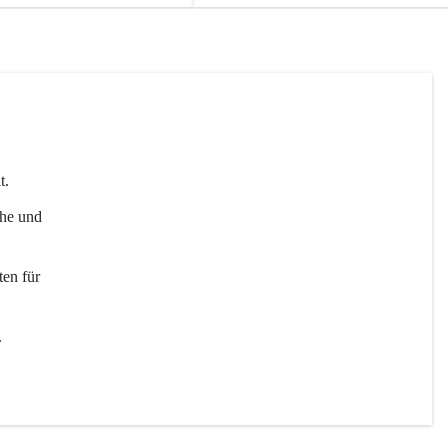
t. 
uhe und 
en für 
 