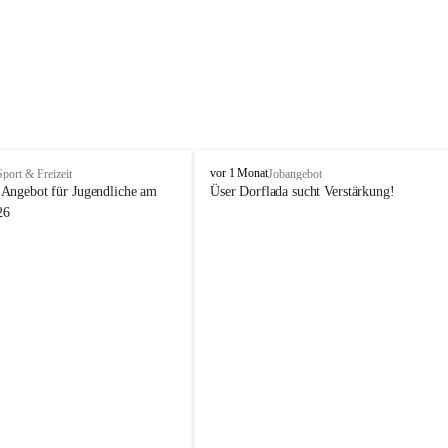
V
vor 1 Monat
Sport & Freizeit
Jobangebot
i
Angebot für Jugendliche am 
Üser Dorflada sucht Verstärkung! 
k
26
t
o
r
s
b
e
r
g