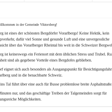
willkommen in der Gemeinde Viktorsberg!
rg ist eines der schönsten Bergdörfer Vorarlbergs! Keine Hektik, kein 
verkehr, dafür viel Sonne und gesunde Luft und eine unvergessliche 
icht über das Vorarlberger Rheintal bis weit in die Schweizer Bergwel
rg ist keineswegs ein Ferienort mit dem üblichen Stress und Trubel. R
eit sind als gegebene Vorteile eines Bergdofes geblieben. 
f eignet sich auch besonders als Ausgangspunkt für Besichtigungsfahrt
rlberg und in die benachbarte Schweiz. 
ns Tal führt über eine auch für Busse problemlose breite Asphaltstraße.
nuten nur, und das geschäftige Treiben der Talgemeinden sorgt für 
ungsreiche Möglichkeiten.