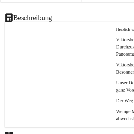
Beschreibung
Herzlich 
Viktorsbe
Durchzugs
Panoramas
Viktorsbe
Besonnenh
Unser Dor
ganz Vora
Der Weg i
Wenige Mi
abwechsl