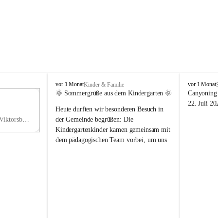
V
V
vor 1 Monat
vor 1 Monat
Kinder & Familie
i
i
🌞 Sommergrüße aus dem Kindergarten 🌞
Canyoning 
k
k
11
22. Juli 20
Heute durften wir besonderen Besuch in 
t
t
NO
o
o
Hauptstraße 36, 6836 Viktorsberg, AUT
der Gemeinde begrüßen: Die 
V
r
r
Kindergartenkinder kamen gemeinsam mit 
s
s
dem pädagogischen Team vorbei, um uns 
b
b
einen schönen Sommer zu wünschen.
e
e
r
r
Vielen Dank für diese liebe Überraschung 
g
g
und die fröhlichen Sommergrüße! Wir 
wünschen allen Kindern, ihren Familien 
sowie dem gesamten Kindergarten-Team 
erholsame, sonnige und wunderschöne 
Sommerferien. 🌼☀️