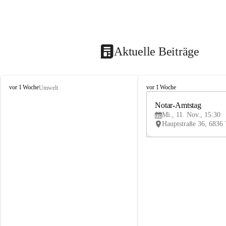
Aktuelle Beiträge
V
V
vor 1 Woche
vor 1 Woche
Umwelt
i
i
k
k
Notar-Amtstag
t
t
Mi., 11. Nov., 15:30
o
o
r
r
s
s
b
b
e
e
r
r
g
g