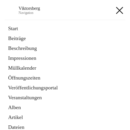
Viktorsberg
Navigation
Viktorsberg
Start
Beiträge
Gemeindepolitik
Beschreibung
1 Schnellzugriff
Impressionen
Bürgerservice
10 Schnellzugriffe
Müllkalender
Öffnungszeiten
+8
Veröffentlichungsportal
Veranstaltungen
Alben
Artikel
Hauptadresse
Dateien