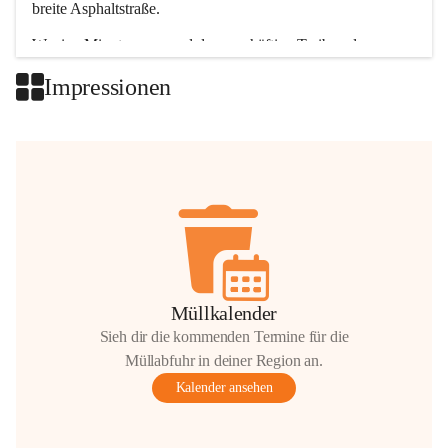
breite Asphaltstraße. 
Wenige Minuten nur, und das geschäftige Treiben der 
Talgemeinden sorgt für abwechslungsreiche Möglichkeiten.
Impressionen
+2
Müllkalender
Sieh dir die kommenden Termine für die
Müllabfuhr in deiner Region an.
Kalender ansehen