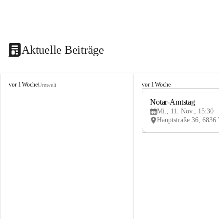
Aktuelle Beiträge
V
V
vor 1 Woche
vor 1 Woche
Umwelt
i
i
k
k
Notar-Amtstag
t
t
Mi., 11. Nov., 15:30
o
o
r
r
s
s
b
b
e
e
r
r
g
g