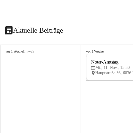
Aktuelle Beiträge
V
V
vor 1 Woche
vor 1 Woche
Umwelt
i
i
k
k
Notar-Amtstag
t
t
Mi., 11. Nov., 15:30
o
o
r
r
s
s
b
b
e
e
r
r
g
g