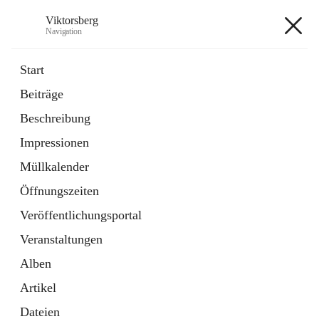
Viktorsberg
Navigation
Viktorsberg
Start
Beiträge
Gemeindepolitik
Beschreibung
1 Schnellzugriff
Impressionen
Bürgerservice
10 Schnellzugriffe
Müllkalender
Öffnungszeiten
+8
Veröffentlichungsportal
Veranstaltungen
Alben
Artikel
Hauptadresse
Dateien