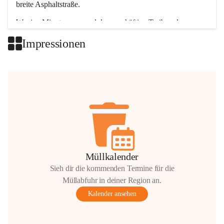
breite Asphaltstraße. 
Wenige Minuten nur, und das geschäftige Treiben der 
Talgemeinden sorgt für abwechslungsreiche Möglichkeiten.
Impressionen
+2
Müllkalender
Sieh dir die kommenden Termine für die
Müllabfuhr in deiner Region an.
Kalender ansehen