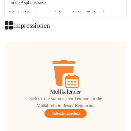
breite Asphaltstraße. 
Wenige Minuten nur, und das geschäftige Treiben der 
Talgemeinden sorgt für abwechslungsreiche Möglichkeiten.
Impressionen
+2
Müllkalender
Sieh dir die kommenden Termine für die
Müllabfuhr in deiner Region an.
Kalender ansehen