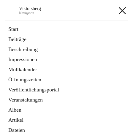
Viktorsberg
Navigation
Viktorsberg
Start
Beiträge
Gemeindepolitik
Beschreibung
1 Schnellzugriff
Impressionen
Bürgerservice
10 Schnellzugriffe
Müllkalender
Öffnungszeiten
+8
Veröffentlichungsportal
Veranstaltungen
Alben
Artikel
Hauptadresse
Dateien