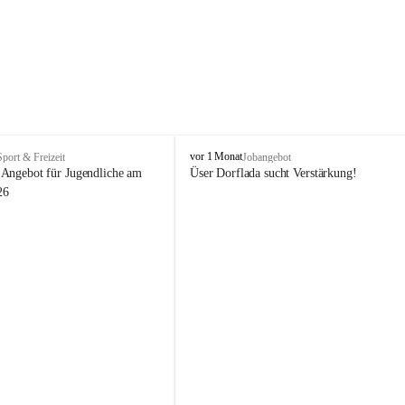
V
vor 1 Monat
Sport & Freizeit
Jobangebot
i
Angebot für Jugendliche am 
Üser Dorflada sucht Verstärkung! 
k
26
t
o
r
s
b
e
r
g