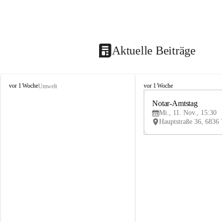
Aktuelle Beiträge
V
V
vor 1 Woche
vor 1 Woche
Umwelt
i
i
k
k
Notar-Amtstag
t
t
Mi., 11. Nov., 15:30
o
o
r
r
s
s
b
b
e
e
r
r
g
g