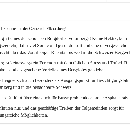
willkommen in der Gemeinde Viktorsberg!
rg ist eines der schönsten Bergdörfer Vorarlbergs! Keine Hektik, kein 
verkehr, dafür viel Sonne und gesunde Luft und eine unvergessliche 
icht über das Vorarlberger Rheintal bis weit in die Schweizer Bergwel
rg ist keineswegs ein Ferienort mit dem üblichen Stress und Trubel. R
eit sind als gegebene Vorteile eines Bergdofes geblieben. 
f eignet sich auch besonders als Ausgangspunkt für Besichtigungsfahrt
rlberg und in die benachbarte Schweiz. 
ns Tal führt über eine auch für Busse problemlose breite Asphaltstraße.
nuten nur, und das geschäftige Treiben der Talgemeinden sorgt für 
ungsreiche Möglichkeiten.