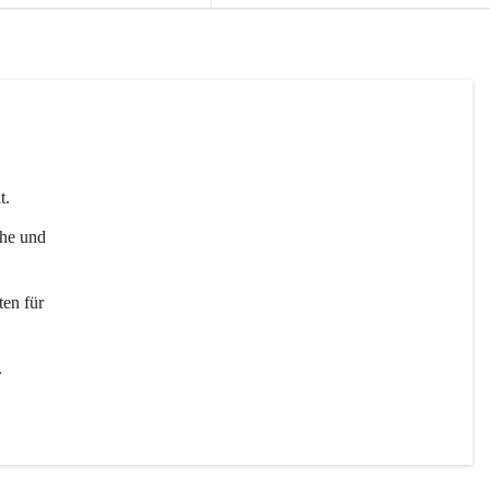
t. 
uhe und 
en für 
 