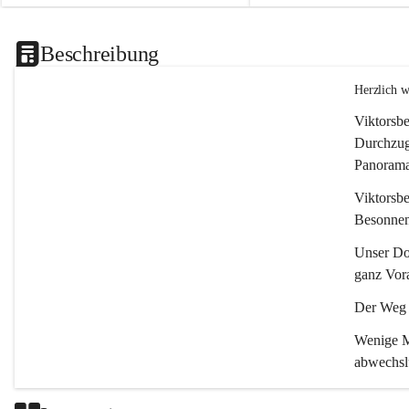
Beschreibung
Herzlich 
Viktorsbe
Durchzugs
Panoramas
Viktorsbe
Besonnenh
Unser Dor
ganz Vora
Der Weg i
Wenige Mi
abwechsl