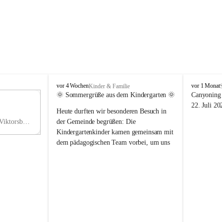
V
V
vor 4 Wochen
vor 1 Monat
Kinder & Familie
i
i
🌞 Sommergrüße aus dem Kindergarten 🌞
Canyoning 
k
k
11
22. Juli 20
Heute durften wir besonderen Besuch in 
t
t
NO
o
o
Hauptstraße 36, 6836 Viktorsberg, AUT
der Gemeinde begrüßen: Die 
V
r
r
Kindergartenkinder kamen gemeinsam mit 
s
s
dem pädagogischen Team vorbei, um uns 
b
b
einen schönen Sommer zu wünschen.
e
e
r
r
Vielen Dank für diese liebe Überraschung 
g
g
und die fröhlichen Sommergrüße! Wir 
wünschen allen Kindern, ihren Familien 
sowie dem gesamten Kindergarten-Team 
erholsame, sonnige und wunderschöne 
Sommerferien. 🌼☀️