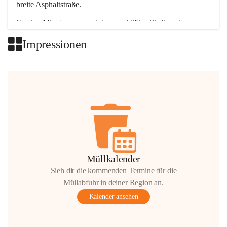
breite Asphaltstraße. 
Wenige Minuten nur, und das geschäftige Treiben der 
Talgemeinden sorgt für abwechslungsreiche Möglichkeiten.
Impressionen
+2
Müllkalender
Sieh dir die kommenden Termine für die
Müllabfuhr in deiner Region an.
Kalender ansehen