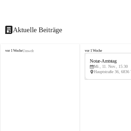
Aktuelle Beiträge
V
V
vor 1 Woche
vor 1 Woche
Umwelt
i
i
k
k
Notar-Amtstag
t
t
Mi., 11. Nov., 15:30
o
o
r
r
s
s
b
b
e
e
r
r
g
g