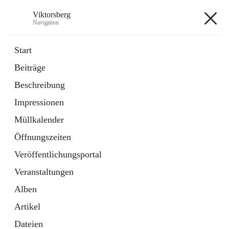
Viktorsberg
Navigation
Viktorsberg
Start
Beiträge
Gemeindepolitik
Beschreibung
1 Schnellzugriff
Impressionen
Bürgerservice
10 Schnellzugriffe
Müllkalender
Öffnungszeiten
+8
Veröffentlichungsportal
Veranstaltungen
Alben
Artikel
Hauptadresse
Dateien