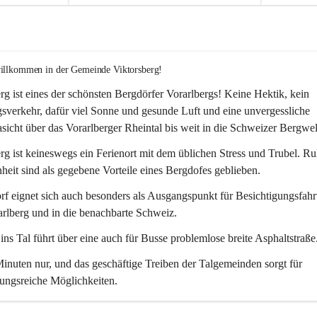
willkommen in der Gemeinde Viktorsberg!
rg ist eines der schönsten Bergdörfer Vorarlbergs! Keine Hektik, kein 
verkehr, dafür viel Sonne und gesunde Luft und eine unvergessliche 
icht über das Vorarlberger Rheintal bis weit in die Schweizer Bergwel
rg ist keineswegs ein Ferienort mit dem üblichen Stress und Trubel. R
eit sind als gegebene Vorteile eines Bergdofes geblieben. 
f eignet sich auch besonders als Ausgangspunkt für Besichtigungsfahrt
rlberg und in die benachbarte Schweiz. 
ns Tal führt über eine auch für Busse problemlose breite Asphaltstraße.
nuten nur, und das geschäftige Treiben der Talgemeinden sorgt für 
ungsreiche Möglichkeiten.