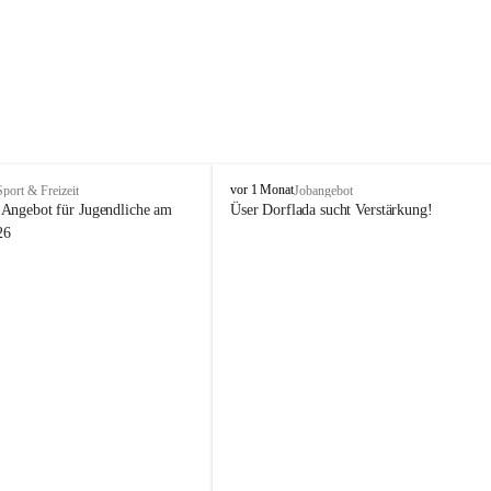
V
vor 1 Monat
Sport & Freizeit
Jobangebot
i
Angebot für Jugendliche am 
Üser Dorflada sucht Verstärkung! 
k
26
t
o
r
s
b
e
r
g