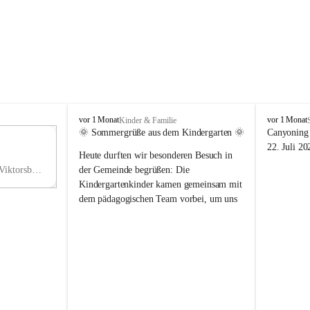
V
V
vor 1 Monat
vor 1 Monat
Kinder & Familie
i
i
🌞 Sommergrüße aus dem Kindergarten 🌞
Canyoning 
k
k
11
22. Juli 20
Heute durften wir besonderen Besuch in 
t
t
NO
o
o
Hauptstraße 36, 6836 Viktorsberg, AUT
der Gemeinde begrüßen: Die 
V
r
r
Kindergartenkinder kamen gemeinsam mit 
s
s
dem pädagogischen Team vorbei, um uns 
b
b
einen schönen Sommer zu wünschen.
e
e
r
r
Vielen Dank für diese liebe Überraschung 
g
g
und die fröhlichen Sommergrüße! Wir 
wünschen allen Kindern, ihren Familien 
sowie dem gesamten Kindergarten-Team 
erholsame, sonnige und wunderschöne 
Sommerferien. 🌼☀️