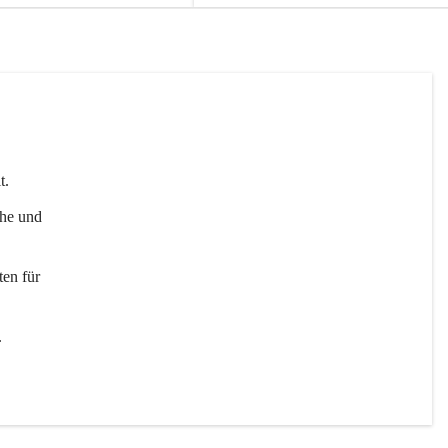
t. 
uhe und 
en für 
 