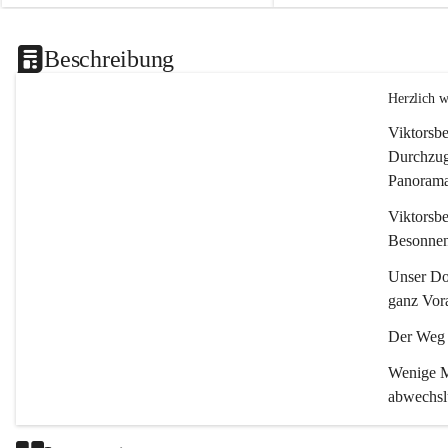
Beschreibung
Herzlich 
Viktorsbe
Durchzugs
Panoramas
Viktorsbe
Besonnenh
Unser Dor
ganz Vora
Der Weg i
Wenige Mi
abwechsl