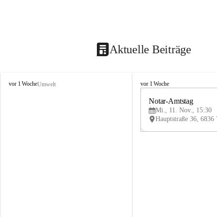
Aktuelle Beiträge
V
V
vor 1 Woche
vor 1 Woche
Umwelt
i
i
k
k
Notar-Amtstag
t
t
Mi., 11. Nov., 15:30
o
o
r
r
s
s
b
b
e
e
r
r
g
g