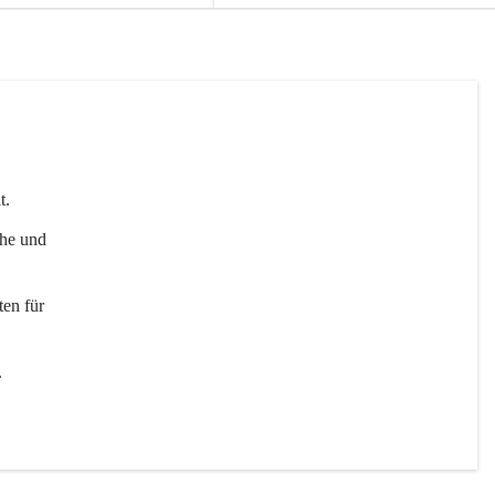
t. 
uhe und 
en für 
 