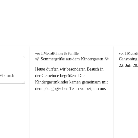
V
V
vor 1 Monat
vor 1 Monat
Kinder & Familie
i
i
🌞 Sommergrüße aus dem Kindergarten 🌞
Canyoning 
k
k
11
22. Juli 20
Heute durften wir besonderen Besuch in 
t
t
NO
o
o
Hauptstraße 36, 6836 Viktorsberg, AUT
der Gemeinde begrüßen: Die 
V
r
r
Kindergartenkinder kamen gemeinsam mit 
s
s
dem pädagogischen Team vorbei, um uns 
b
b
einen schönen Sommer zu wünschen.
e
e
r
r
Vielen Dank für diese liebe Überraschung 
g
g
und die fröhlichen Sommergrüße! Wir 
wünschen allen Kindern, ihren Familien 
sowie dem gesamten Kindergarten-Team 
erholsame, sonnige und wunderschöne 
Sommerferien. 🌼☀️