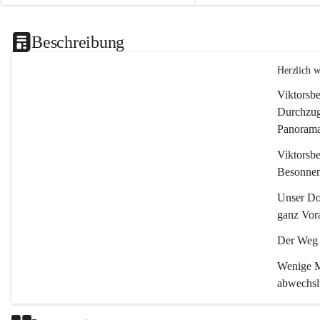
Beschreibung
Herzlich 
Viktorsbe
Durchzugs
Panoramas
Viktorsbe
Besonnenh
Unser Dor
ganz Vora
Der Weg i
Wenige Mi
abwechsl