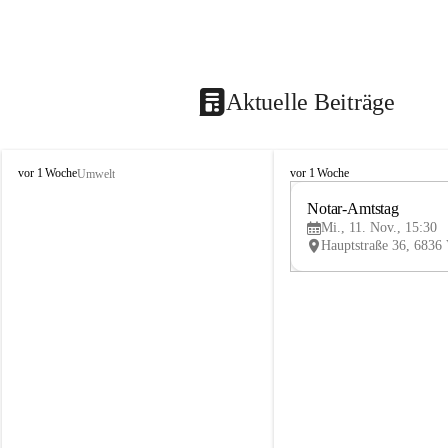
Aktuelle Beiträge
V
V
vor 1 Woche
vor 1 Woche
Umwelt
i
i
k
k
Notar-Amtstag
t
t
Mi., 11. Nov., 15:30
o
o
r
r
s
s
b
b
e
e
r
r
g
g