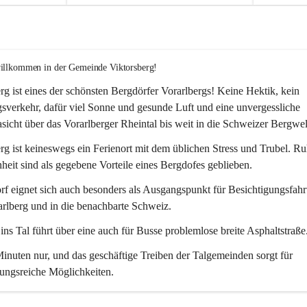
willkommen in der Gemeinde Viktorsberg!
rg ist eines der schönsten Bergdörfer Vorarlbergs! Keine Hektik, kein 
verkehr, dafür viel Sonne und gesunde Luft und eine unvergessliche 
icht über das Vorarlberger Rheintal bis weit in die Schweizer Bergwel
rg ist keineswegs ein Ferienort mit dem üblichen Stress und Trubel. R
eit sind als gegebene Vorteile eines Bergdofes geblieben. 
f eignet sich auch besonders als Ausgangspunkt für Besichtigungsfahrt
rlberg und in die benachbarte Schweiz. 
ns Tal führt über eine auch für Busse problemlose breite Asphaltstraße.
nuten nur, und das geschäftige Treiben der Talgemeinden sorgt für 
ungsreiche Möglichkeiten.