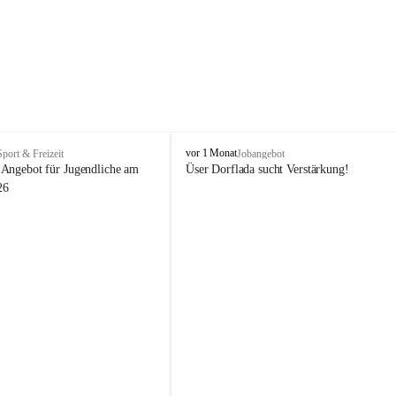
V
vor 1 Monat
Sport & Freizeit
Jobangebot
i
Angebot für Jugendliche am 
Üser Dorflada sucht Verstärkung! 
k
26
t
o
r
s
b
e
r
g