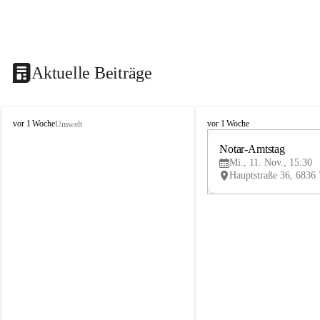
Aktuelle Beiträge
V
V
vor 1 Woche
vor 1 Woche
Umwelt
i
i
k
k
Notar-Amtstag
t
t
Mi., 11. Nov., 15:30
o
o
r
r
s
s
b
b
e
e
r
r
g
g