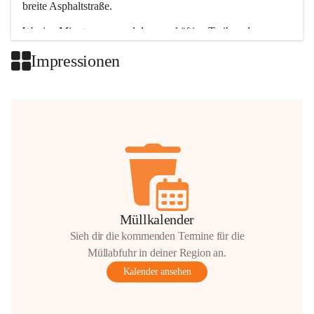
breite Asphaltstraße. 
Wenige Minuten nur, und das geschäftige Treiben der 
Talgemeinden sorgt für abwechslungsreiche Möglichkeiten.
Impressionen
+2
Müllkalender
Sieh dir die kommenden Termine für die
Müllabfuhr in deiner Region an.
Kalender ansehen