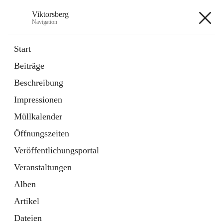
Viktorsberg
Navigation
Viktorsberg
Start
Beiträge
Gemeindepolitik
Beschreibung
1 Schnellzugriff
Impressionen
Bürgerservice
10 Schnellzugriffe
Müllkalender
Öffnungszeiten
+8
Veröffentlichungsportal
Veranstaltungen
Alben
Artikel
Hauptadresse
Dateien