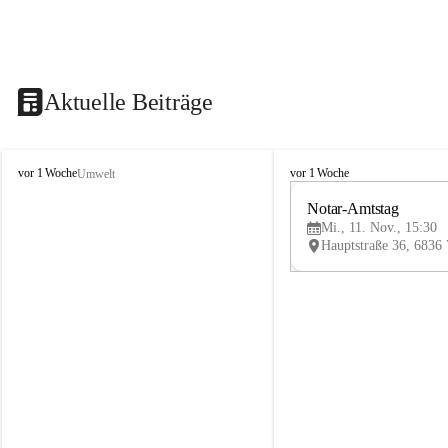
Aktuelle Beiträge
V
V
vor 1 Woche
vor 1 Woche
Umwelt
i
i
k
k
Notar-Amtstag
t
t
Mi., 11. Nov., 15:30
o
o
r
r
s
s
b
b
e
e
r
r
g
g