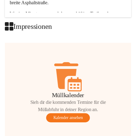
breite Asphaltstraße. 
Wenige Minuten nur, und das geschäftige Treiben der 
Talgemeinden sorgt für abwechslungsreiche Möglichkeiten.
Impressionen
+2
Müllkalender
Sieh dir die kommenden Termine für die
Müllabfuhr in deiner Region an.
Kalender ansehen