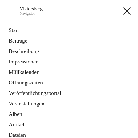
Viktorsberg
Navigation
Viktorsberg
Start
Beiträge
Gemeindepolitik
Beschreibung
1 Schnellzugriff
Impressionen
Bürgerservice
10 Schnellzugriffe
Müllkalender
Öffnungszeiten
+8
Veröffentlichungsportal
Veranstaltungen
Alben
Artikel
Hauptadresse
Dateien