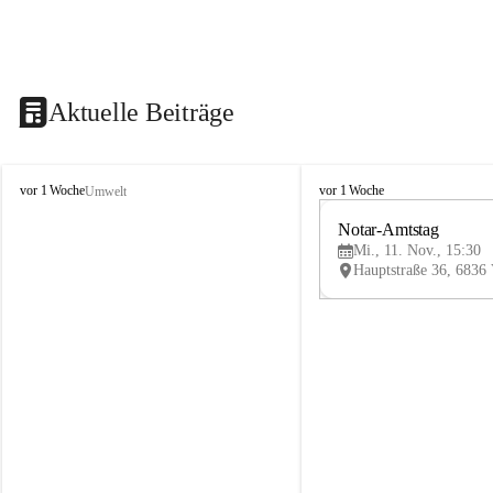
Aktuelle Beiträge
V
V
vor 1 Woche
vor 1 Woche
Umwelt
i
i
k
k
Notar-Amtstag
t
t
Mi., 11. Nov., 15:30
o
o
r
r
s
s
b
b
e
e
r
r
g
g