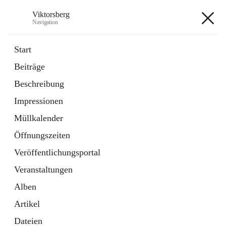
Viktorsberg
Navigation
Viktorsberg
Start
Beiträge
Gemeindepolitik
Beschreibung
1 Schnellzugriff
Impressionen
Bürgerservice
10 Schnellzugriffe
Müllkalender
Öffnungszeiten
+8
Veröffentlichungsportal
Veranstaltungen
Alben
Artikel
Hauptadresse
Dateien