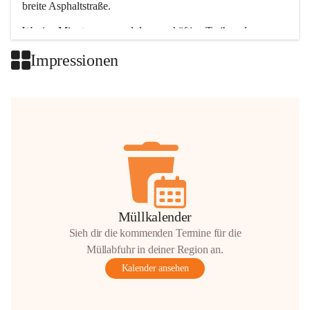
breite Asphaltstraße. 
Wenige Minuten nur, und das geschäftige Treiben der 
Talgemeinden sorgt für abwechslungsreiche Möglichkeiten.
Impressionen
+2
Müllkalender
Sieh dir die kommenden Termine für die
Müllabfuhr in deiner Region an.
Kalender ansehen