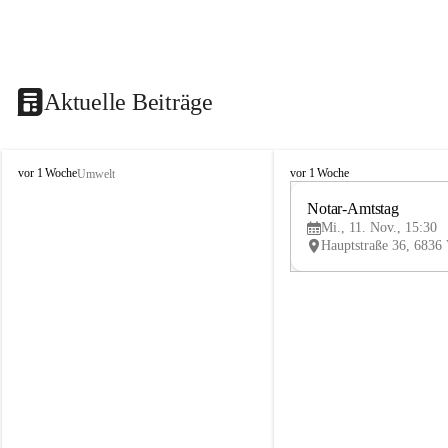
Aktuelle Beiträge
V
V
vor 1 Woche
vor 1 Woche
Umwelt
i
i
k
k
Notar-Amtstag
t
t
Mi., 11. Nov., 15:30
o
o
r
r
s
s
b
b
e
e
r
r
g
g