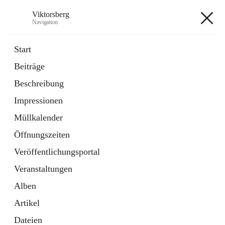
Viktorsberg
Navigation
Viktorsberg
Start
Beiträge
Gemeindepolitik
Beschreibung
1 Schnellzugriff
Impressionen
Bürgerservice
10 Schnellzugriffe
Müllkalender
Öffnungszeiten
+8
Veröffentlichungsportal
Veranstaltungen
Alben
Artikel
Hauptadresse
Dateien