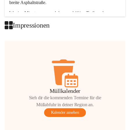
breite Asphaltstraße. 
Wenige Minuten nur, und das geschäftige Treiben der 
Talgemeinden sorgt für abwechslungsreiche Möglichkeiten.
Impressionen
+2
Müllkalender
Sieh dir die kommenden Termine für die
Müllabfuhr in deiner Region an.
Kalender ansehen