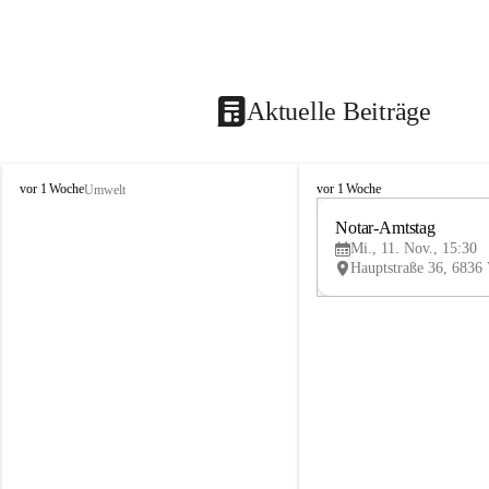
Aktuelle Beiträge
V
V
vor 1 Woche
vor 1 Woche
Umwelt
i
i
k
k
Notar-Amtstag
t
t
Mi., 11. Nov., 15:30
o
o
r
r
s
s
b
b
e
e
r
r
g
g