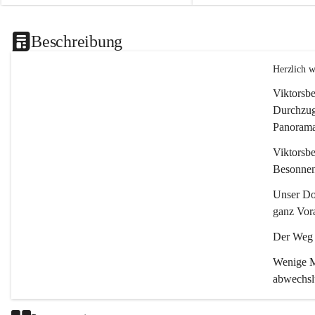
Beschreibung
Herzlich 
Viktorsbe
Durchzugs
Panoramas
Viktorsbe
Besonnenh
Unser Dor
ganz Vora
Der Weg i
Wenige Mi
abwechsl