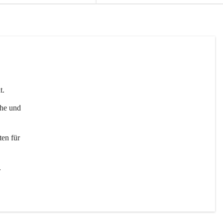
t. 
uhe und 
en für 
 