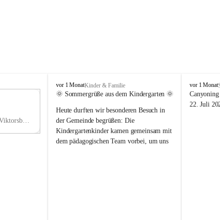
V
V
vor 1 Monat
vor 1 Monat
Kinder & Familie
i
i
🌞 Sommergrüße aus dem Kindergarten 🌞
Canyoning 
k
k
11
22. Juli 20
Heute durften wir besonderen Besuch in 
t
t
NO
o
o
Hauptstraße 36, 6836 Viktorsberg, AUT
der Gemeinde begrüßen: Die 
V
r
r
Kindergartenkinder kamen gemeinsam mit 
s
s
dem pädagogischen Team vorbei, um uns 
b
b
einen schönen Sommer zu wünschen.
e
e
r
r
Vielen Dank für diese liebe Überraschung 
g
g
und die fröhlichen Sommergrüße! Wir 
wünschen allen Kindern, ihren Familien 
sowie dem gesamten Kindergarten-Team 
erholsame, sonnige und wunderschöne 
Sommerferien. 🌼☀️