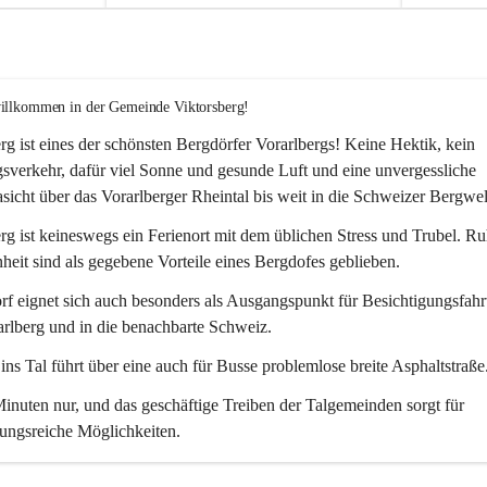
willkommen in der Gemeinde Viktorsberg!
rg ist eines der schönsten Bergdörfer Vorarlbergs! Keine Hektik, kein 
verkehr, dafür viel Sonne und gesunde Luft und eine unvergessliche 
icht über das Vorarlberger Rheintal bis weit in die Schweizer Bergwel
rg ist keineswegs ein Ferienort mit dem üblichen Stress und Trubel. R
eit sind als gegebene Vorteile eines Bergdofes geblieben. 
f eignet sich auch besonders als Ausgangspunkt für Besichtigungsfahrt
rlberg und in die benachbarte Schweiz. 
ns Tal führt über eine auch für Busse problemlose breite Asphaltstraße.
nuten nur, und das geschäftige Treiben der Talgemeinden sorgt für 
ungsreiche Möglichkeiten.