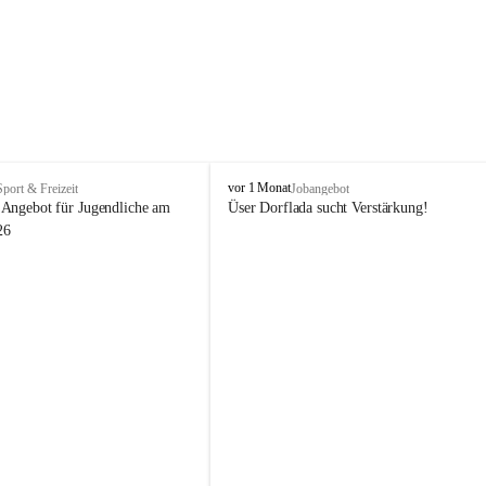
V
vor 1 Monat
Sport & Freizeit
Jobangebot
i
Angebot für Jugendliche am 
Üser Dorflada sucht Verstärkung! 
k
26
t
o
r
s
b
e
r
g