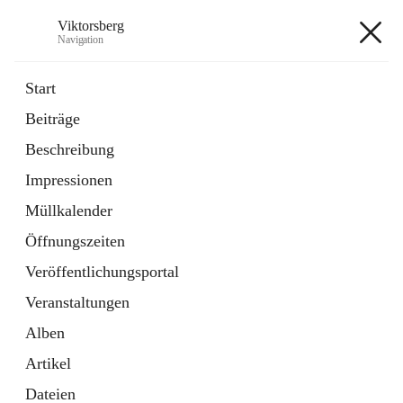
Viktorsberg
Navigation
Viktorsberg
Start
Beiträge
Gemeindepolitik
Beschreibung
1 Schnellzugriff
Impressionen
Bürgerservice
10 Schnellzugriffe
Müllkalender
Öffnungszeiten
+8
Veröffentlichungsportal
Veranstaltungen
Alben
Artikel
Hauptadresse
Dateien