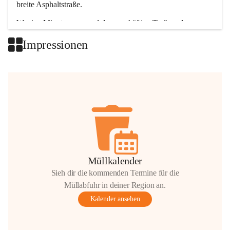
breite Asphaltstraße. 
Wenige Minuten nur, und das geschäftige Treiben der 
Talgemeinden sorgt für abwechslungsreiche Möglichkeiten.
Impressionen
+2
Müllkalender
Sieh dir die kommenden Termine für die
Müllabfuhr in deiner Region an.
Kalender ansehen