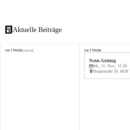
Aktuelle Beiträge
V
V
vor 1 Woche
vor 1 Woche
Umwelt
i
i
k
k
Notar-Amtstag
t
t
Mi., 11. Nov., 15:30
o
o
r
r
s
s
b
b
e
e
r
r
g
g