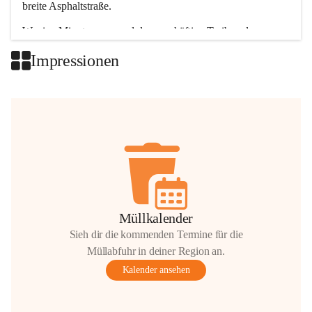
breite Asphaltstraße. 
Wenige Minuten nur, und das geschäftige Treiben der 
Talgemeinden sorgt für abwechslungsreiche Möglichkeiten.
Impressionen
+2
Müllkalender
Sieh dir die kommenden Termine für die
Müllabfuhr in deiner Region an.
Kalender ansehen