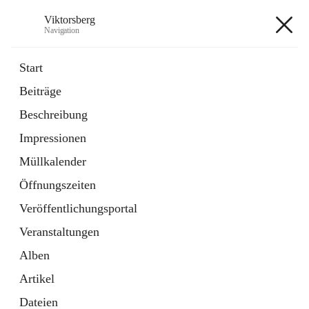
Viktorsberg
Navigation
Viktorsberg
Start
Beiträge
Gemeindepolitik
Beschreibung
1 Schnellzugriff
Impressionen
Bürgerservice
10 Schnellzugriffe
Müllkalender
Öffnungszeiten
+8
Veröffentlichungsportal
Veranstaltungen
Alben
Artikel
Hauptadresse
Dateien