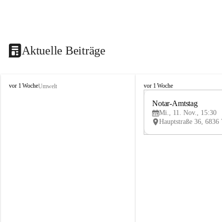
Aktuelle Beiträge
V
V
vor 1 Woche
vor 1 Woche
Umwelt
i
i
k
k
Notar-Amtstag
t
t
Mi., 11. Nov., 15:30
o
o
r
r
s
s
b
b
e
e
r
r
g
g