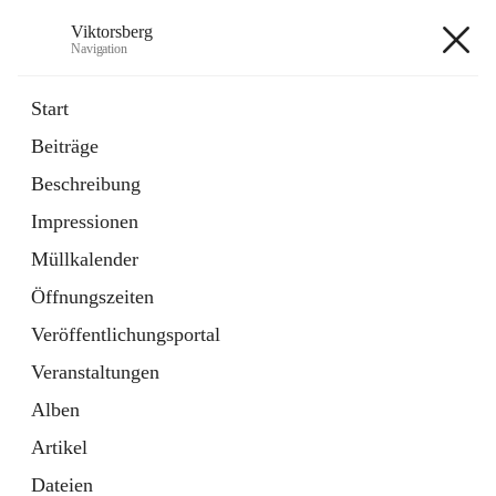
Viktorsberg
Navigation
Viktorsberg
Start
Beiträge
Gemeindepolitik
Beschreibung
1 Schnellzugriff
Impressionen
Bürgerservice
10 Schnellzugriffe
Müllkalender
Öffnungszeiten
+8
Veröffentlichungsportal
Veranstaltungen
Alben
Artikel
Hauptadresse
Dateien