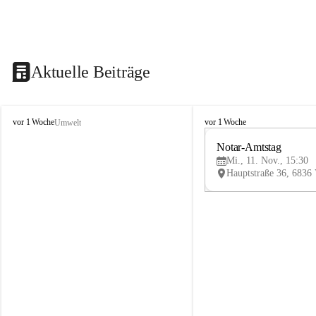
Aktuelle Beiträge
V
V
vor 1 Woche
vor 1 Woche
Umwelt
i
i
k
k
Notar-Amtstag
t
t
Mi., 11. Nov., 15:30
o
o
r
r
s
s
b
b
e
e
r
r
g
g