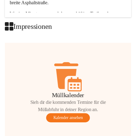
breite Asphaltstraße. 
Wenige Minuten nur, und das geschäftige Treiben der 
Talgemeinden sorgt für abwechslungsreiche Möglichkeiten.
Impressionen
+2
Müllkalender
Sieh dir die kommenden Termine für die
Müllabfuhr in deiner Region an.
Kalender ansehen