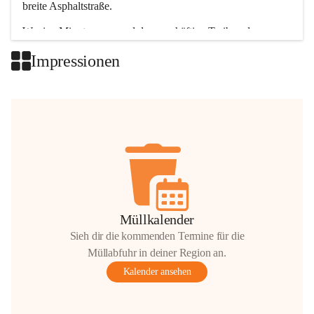
breite Asphaltstraße. 
Wenige Minuten nur, und das geschäftige Treiben der 
Talgemeinden sorgt für abwechslungsreiche Möglichkeiten.
Impressionen
+2
Müllkalender
Sieh dir die kommenden Termine für die
Müllabfuhr in deiner Region an.
Kalender ansehen