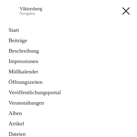
Viktorsberg
Navigation
Viktorsberg
Start
Beiträge
Gemeindepolitik
Beschreibung
1 Schnellzugriff
Impressionen
Bürgerservice
10 Schnellzugriffe
Müllkalender
Öffnungszeiten
+8
Veröffentlichungsportal
Veranstaltungen
Alben
Artikel
Hauptadresse
Dateien