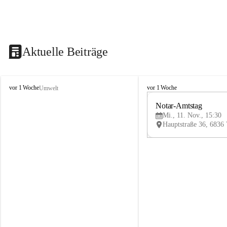
Aktuelle Beiträge
V
V
vor 1 Woche
vor 1 Woche
Umwelt
i
i
k
k
Notar-Amtstag
t
t
Mi., 11. Nov., 15:30
o
o
r
r
s
s
b
b
e
e
r
r
g
g