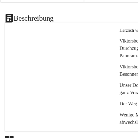
Beschreibung
Herzlich 
Viktorsbe
Durchzugs
Panoramas
Viktorsbe
Besonnenh
Unser Dor
ganz Vora
Der Weg i
Wenige Mi
abwechsl