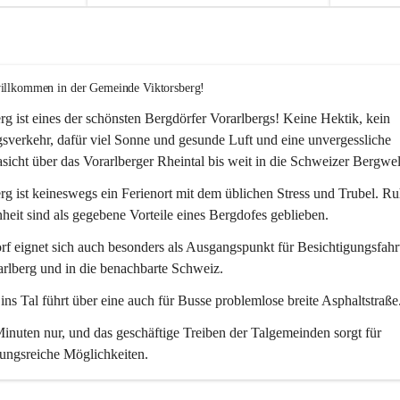
willkommen in der Gemeinde Viktorsberg!
rg ist eines der schönsten Bergdörfer Vorarlbergs! Keine Hektik, kein 
verkehr, dafür viel Sonne und gesunde Luft und eine unvergessliche 
icht über das Vorarlberger Rheintal bis weit in die Schweizer Bergwel
rg ist keineswegs ein Ferienort mit dem üblichen Stress und Trubel. R
eit sind als gegebene Vorteile eines Bergdofes geblieben. 
f eignet sich auch besonders als Ausgangspunkt für Besichtigungsfahrt
rlberg und in die benachbarte Schweiz. 
ns Tal führt über eine auch für Busse problemlose breite Asphaltstraße.
nuten nur, und das geschäftige Treiben der Talgemeinden sorgt für 
ungsreiche Möglichkeiten.