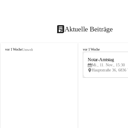
Aktuelle Beiträge
V
V
vor 1 Woche
vor 1 Woche
Umwelt
i
i
k
k
Notar-Amtstag
t
t
Mi., 11. Nov., 15:30
o
o
r
r
s
s
b
b
e
e
r
r
g
g