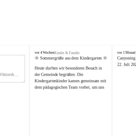
V
V
vor 4 Wochen
vor 1 Monat
Kinder & Familie
i
i
🌞 Sommergrüße aus dem Kindergarten 🌞
Canyoning 
k
k
11
22. Juli 20
Heute durften wir besonderen Besuch in 
t
t
NO
o
o
Hauptstraße 36, 6836 Viktorsberg, AUT
der Gemeinde begrüßen: Die 
V
r
r
Kindergartenkinder kamen gemeinsam mit 
s
s
dem pädagogischen Team vorbei, um uns 
b
b
einen schönen Sommer zu wünschen.
e
e
r
r
Vielen Dank für diese liebe Überraschung 
g
g
und die fröhlichen Sommergrüße! Wir 
wünschen allen Kindern, ihren Familien 
sowie dem gesamten Kindergarten-Team 
erholsame, sonnige und wunderschöne 
Sommerferien. 🌼☀️