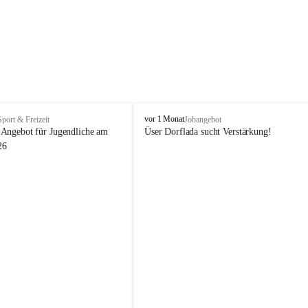
V
vor 1 Monat
Sport & Freizeit
Jobangebot
i
Angebot für Jugendliche am 
Üser Dorflada sucht Verstärkung! 
k
26
t
o
r
s
b
e
r
g