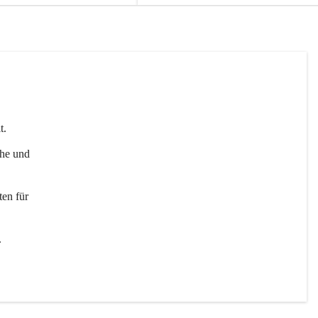
t. 
uhe und 
en für 
 